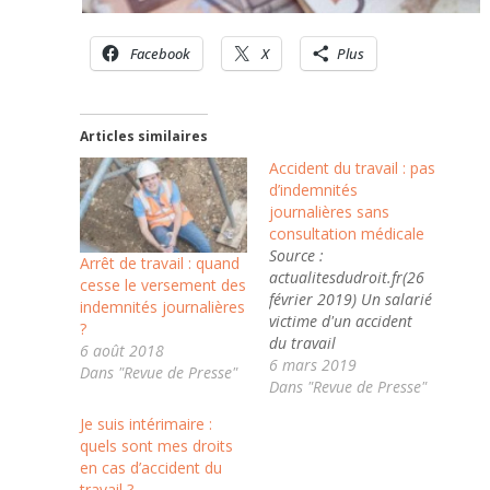
Facebook
X
Plus
Articles similaires
Accident du travail : pas
d’indemnités
journalières sans
consultation médicale
Source :
Arrêt de travail : quand
actualitesdudroit.fr(26
cesse le versement des
février 2019) Un salarié
indemnités journalières
victime d'un accident
?
du travail
6 août 2018
ne peut percevoir des
6 mars 2019
Dans "Revue de Presse"
indemnités journalières
Dans "Revue de Presse"
de la sécurité sociale
Je suis intérimaire :
que s'il a bien été
quels sont mes droits
examiné par
en cas d’accident du
le praticien ayant
travail ?