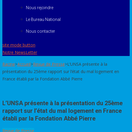
Nous rejoindre
Le Bureau National
Nous contacter
site mode button
Notre NewsLetter
Racine
>
Accueil
>
Revue de Presse
>
L’UNSA présente à la
présentation du 25ème rapport sur l’état du mal logement en
France établi par la Fondation Abbé Pierre
L’UNSA présente à la présentation du 25ème
rapport sur l’état du mal logement en France
établi par la Fondation Abbé Pierre
Revue de Presse