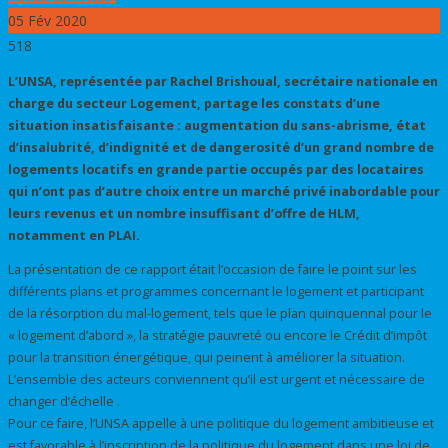
05
Fév 2020
518
L’UNSA, représentée par Rachel Brishoual, secrétaire nationale en
charge du secteur Logement, partage les constats d’une
situation insatisfaisante : augmentation du sans-abrisme, état
d’insalubrité, d’indignité et de dangerosité d’un grand nombre de
logements locatifs en grande partie occupés par des locataires
qui n’ont pas d’autre choix entre un marché privé inabordable pour
leurs revenus et un nombre insuffisant d’offre de HLM,
notamment en PLAI.
La présentation de ce rapport était l’occasion de faire le point sur les
différents plans et programmes concernant le logement et participant
de la résorption du mal-logement, tels que le plan quinquennal pour le
« logement d’abord », la stratégie pauvreté ou encore le Crédit d’impôt
pour la transition énergétique, qui peinent à améliorer la situation.
L’ensemble des acteurs conviennent qu’il est urgent et nécessaire de
changer d’échelle .
Pour ce faire, l’UNSA appelle à une politique du logement ambitieuse et
est favorable à l’inscription de la politique du logement dans une loi de