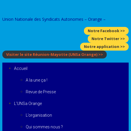
Skip
to
Union Nationale des Syndicats Autonomes – Orange –
content
Notre Facebook >>
Notre Twitter >>
Notre application >>
Visiter le site Réunion-Mayotte
(UNSa Orange)
>>
Accueil
A la une ça !
Revue de Presse
L’UNSa Orange
L’organisation
Qui sommes nous ?