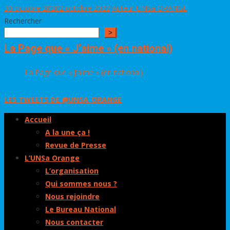
30 octobre 2020
2 octobre 2022
Auteur UNSa ORANGE
Rechercher
>
La Page que « J’aime » (en national)
La Page que « J’aime » (en national)
LES TWEETS DE @UNSA_ORANGE
Accueil
A la une ça !
Revue de Presse
L’UNSa Orange
L’organisation
Qui sommes nous ?
Nous rejoindre
Le Bureau National
Nous contacter