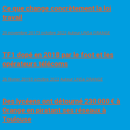
Ce que change concrètement la loi
travail
20 novembre 2017
3 octobre 2022
Auteur UNSa ORANGE
TF1 dopé en 2018 par le foot et les
opérateurs télécoms
26 février 2019
3 octobre 2022
Auteur UNSa ORANGE
Des lycéens ont détourné 230 000 € à
Orange en piratant ses réseaux à
Toulouse