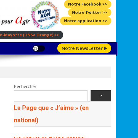
Notre Facebook >>
Notre Twitter >>
Notre application >>
ion-Mayotte
(UNSa Orange)
>>
Notre NewsLetter
Rechercher
>
La Page que « J’aime » (en
national)