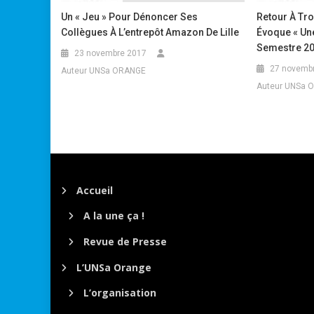
Un « Jeu » Pour Dénoncer Ses
Retour À Tro
Collègues À L’entrepôt Amazon De Lille
Évoque « Une
Semestre 20
23 novembre 2017
27 novemb
Auteur UNSa ORANGE
Auteur UNSa 
Accueil
A la une ça !
Revue de Presse
L’UNSa Orange
L’organisation