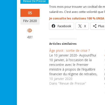
Revue De Presse
Trois mois pour trouver un cocktail de 
salarié·es. C’est avec cette volonté qu
05
Je consulte les solutions 100 % UNSA
Fév 2020
Facebook
X
Plus
481
Articles similaires
Âge pivot : sortie de crise ?
Le 10 janvier 2020- Aujourd’hui
10 janvier, à l’occasion de la
rencontre avec le Premier
ministre à propos de l’équilibre
financier du régime de retraites,
l’UNSA a continué à mettre la
10 janvier 2020
pression en faisant valoir ses
Dans "Revue de Presse"
arguments et en avançant ses
solutions. OUI l’équilibre
financier, à l’horizon 2027, du
système…