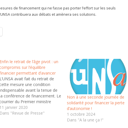
mesures de financement qui ne fasse pas porter l’effort sur les seuls
e l’UNSA contribuera aux débats et amènera ses solutions.
Enfin le retrait de l’âge pivot : un
compromis sur l’équilibre
financier permettant d’avancer
L’UNSA avait fait du retrait de
cette mesure une condition
indispensable avant la tenue de
la conférence de financement. Le
Non à une seconde journée de
courrier du Premier ministre
solidarité pour financer la perte
l’indique clairement. Cette
11 janvier 2020
d’autonomie !
mesure injuste qui aurait dû
Dans "Revue de Presse"
1 octobre 2024
frapper tous·tes les salarié·es dès
Dans "A la une ça !"
2022 n’est plus d’actualité. C’est