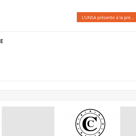
une avancée majeure, à mettre à
l’actif de…
L’UNSA présente à la présentation du 25ème rapport sur l’état du mal logement en France établi par la Fondation Abbé Pierre
GE