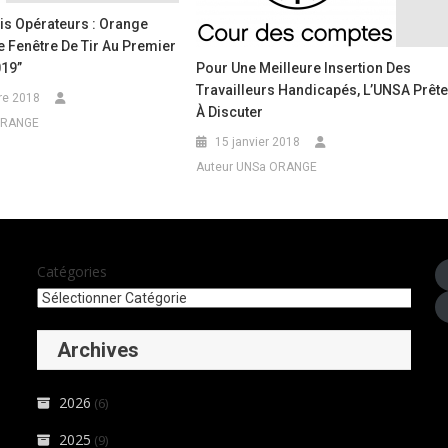
is Opérateurs : Orange
 Fenêtre De Tir Au Premier
19”
Pour Une Meilleure Insertion Des
Travailleurs Handicapés, L’UNSA Prêt
re 2018
À Discuter
ORANGE
15 janvier 2018
Auteur UNSa ORANGE
Catégories
Archives
2026
(6)
2025
(9)