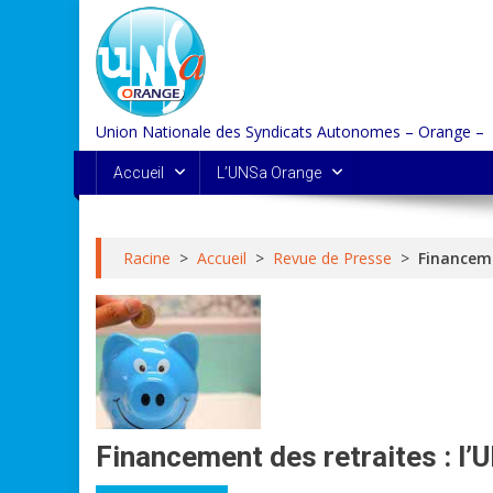
Skip
to
content
Union Nationale des Syndicats Autonomes – Orange –
Accueil
L’UNSa Orange
Racine
>
Accueil
>
Revue de Presse
>
Financeme
Financement des retraites : l’