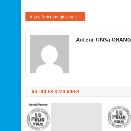
Navigation
Les fonctionnaires auront-ils une retraite « à l’italienne » ?
de
l’article
Auteur UNSa ORAN
ARTICLES SIMILAIRES