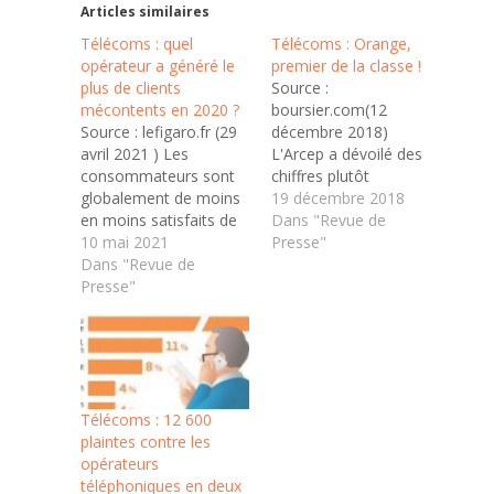
Articles similaires
Télécoms : quel
Télécoms : Orange,
opérateur a généré le
premier de la classe !
plus de clients
Source :
mécontents en 2020 ?
boursier.com(12
Source : lefigaro.fr (29
décembre 2018)
avril 2021 ) Les
L'Arcep a dévoilé des
consommateurs sont
chiffres plutôt
globalement de moins
défavorables pour
19 décembre 2018
en moins satisfaits de
l'opérateur du groupe
Dans "Revue de
leur opérateur, avec
10 mai 2021
Altice, et pas très
Presse"
une flambée de 37%
Dans "Revue de
avantageux non plus
des alertes. Mais le
Presse"
pour Free... La
classement a changé.
plateforme 'J'alerte
Plus 37%. Voici une
l'Arcep' a dévoilé ses
hausse dont les
derniers résultats
opérateurs télécoms
concernant les quatre
se passeraient bien.
opérateurs français.
L'année dernière,
Après un an de
Télécoms : 12 600
l'autorité de régulation
fonctionnement,
plaintes contre les
des télécoms…
l'organisme a reçu
opérateurs
34.000 alertes... SFR…
téléphoniques en deux