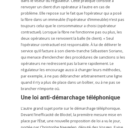
dans le viseur du régulateur. Cette pratique consiste à
renvoyer un client d’un opérateur à l’autre en cas de
problème. Elle repose sur le fait que l’opérateur qui a posé
la fibre dans un immeuble (l’opérateur d’immeuble) n’est pas
toujours celui que le consommateur a choisi (opérateur
contractuel). Lorsque la fibre ne fonctionne pas ou plus, les
deux opérateurs se renvoient la balle (le client). « Seul
l’opérateur contractuel est responsable. À lui de délivrer le
service qu’il facture à son client» tranche Sébastien Soriano,
qui menace d’enclencher des procédures de sanctions si les
opérateurs ne redressent pas la barre rapidement. Le
régulateur les encourage aussi à changer leurs méthodes,
par exemple, à ne pas débrancher arbitrairement une ligne
quand il n’y a plus de place dans un boîtier, ou à ne pas se
brancher n’importe où.
Une loi anti-démarchage téléphonique
L’autre grand sujet porte sur le démarchage téléphonique.
Devant l’inefficacité de Bloctel, la première mesure mise en
place par l’État, une nouvelle proposition de loi a vu le jour,
portée par Christophe Naegelen, député des Vosges. Il vise