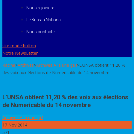
Nous rejoindre
Le Bureau National
Nous contacter
site mode button
Notre NewsLetter
Racine
>
Archives
>
Archives A la une ça !
>
L’UNSA obtient 11,20 %
des voix aux élections de Numericable du 14 novembre
L’UNSA obtient 11,20 % des voix aux élections
de Numericable du 14 novembre
Archives A la une ça !
17
Nov 2014
571