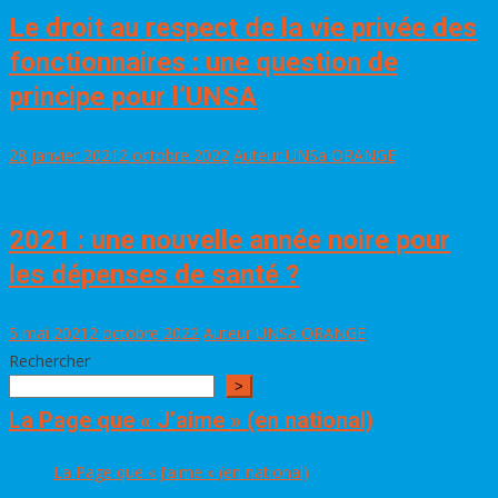
Le droit au respect de la vie privée des
fonctionnaires : une question de
principe pour l’UNSA
28 janvier 2021
2 octobre 2022
Auteur UNSa ORANGE
2021 : une nouvelle année noire pour
les dépenses de santé ?
5 mai 2021
2 octobre 2022
Auteur UNSa ORANGE
Rechercher
>
La Page que « J’aime » (en national)
La Page que « J’aime » (en national)