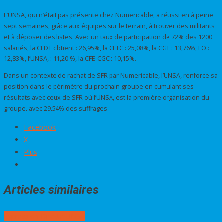
L’UNSA, qui n’était pas présente chez Numericable, a réussi en à peine
sept semaines, grâce aux équipes sur le terrain, à trouver des militants
et à déposer des listes. Avec un taux de participation de 72% des 1200
salariés, la CFDT obtient : 26,95%, la CFTC : 25,08%, la CGT : 13,76%, FO :
12,83%, l’UNSA, : 11,20 %, la CFE-CGC : 10,15%.
Dans un contexte de rachat de SFR par Numericable, l’UNSA, renforce sa
position dans le périmètre du prochain groupe en cumulant ses
résultats avec ceux de SFR où l’UNSA, est la première organisation du
groupe, avec 29,54% des suffrages
Facebook
X
Plus
Articles similaires
Navigation
Expression Directe UNSA