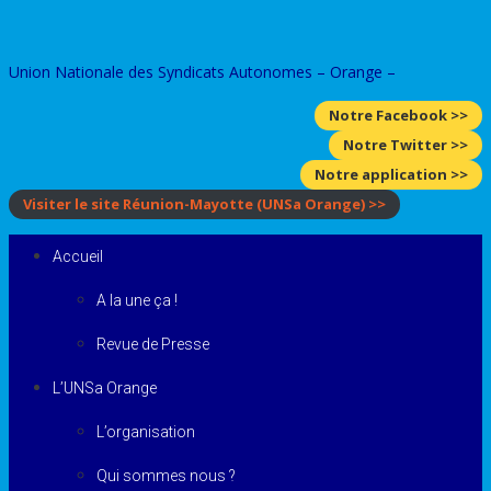
Skip
to
Union Nationale des Syndicats Autonomes – Orange –
content
Notre Facebook >>
Notre Twitter >>
Notre application >>
Visiter le site Réunion-Mayotte
(UNSa Orange)
>>
Accueil
A la une ça !
Revue de Presse
L’UNSa Orange
L’organisation
Qui sommes nous ?