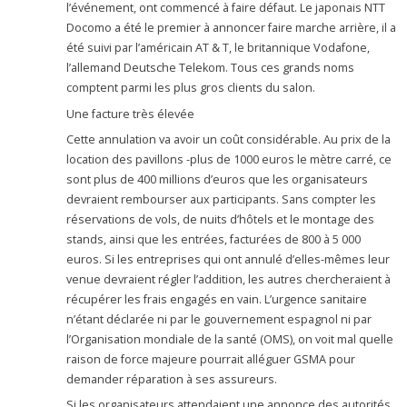
l’événement, ont commencé à faire défaut. Le japonais NTT
Docomo a été le premier à annoncer faire marche arrière, il a
été suivi par l’américain AT & T, le britannique Vodafone,
l’allemand Deutsche Telekom. Tous ces grands noms
comptent parmi les plus gros clients du salon.
Une facture très élevée
Cette annulation va avoir un coût considérable. Au prix de la
location des pavillons -plus de 1000 euros le mètre carré, ce
sont plus de 400 millions d’euros que les organisateurs
devraient rembourser aux participants. Sans compter les
réservations de vols, de nuits d’hôtels et le montage des
stands, ainsi que les entrées, facturées de 800 à 5 000
euros. Si les entreprises qui ont annulé d’elles-mêmes leur
venue devraient régler l’addition, les autres chercheraient à
récupérer les frais engagés en vain. L’urgence sanitaire
n’étant déclarée ni par le gouvernement espagnol ni par
l’Organisation mondiale de la santé (OMS), on voit mal quelle
raison de force majeure pourrait alléguer GSMA pour
demander réparation à ses assureurs.
Si les organisateurs attendaient une annonce des autorités