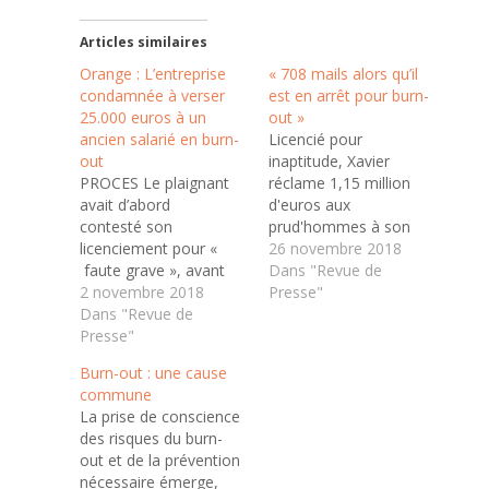
Articles similaires
Orange : L’entreprise
« 708 mails alors qu’il
condamnée à verser
est en arrêt pour burn-
25.000 euros à un
out »
ancien salarié en burn-
Licencié pour
out
inaptitude, Xavier
PROCES Le plaignant
réclame 1,15 million
avait d’abord
d'euros aux
contesté son
prud'hommes à son
licenciement pour «
employeur... qui lui en
26 novembre 2018
faute grave », avant
demande 150 000. Les
Dans "Revue de
d’obtenir une
2 novembre 2018
conflits qui animent les
Presse"
requalification des faits
Dans "Revue de
prud'hommes reflètent
en « licenciement pour
Presse"
quotidiennement notre
faute réelle et
histoire sociale.
Burn-out : une cause
sérieuse » et de faire
L'audience en bureau
commune
appel… Licencié en
de jugement est
La prise de conscience
2014 « sans cause
publique.
des risques du burn-
réelle et sérieuse », un
Régulièrement, une
out et de la prévention
ancien salarié d'Orange
journaliste de
nécessaire émerge,
a remporté sa bataille
L'Express assiste aux