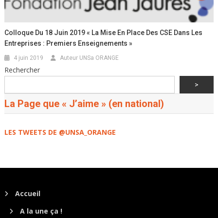
Colloque Du 18 Juin 2019 « La Mise En Place Des CSE Dans Les
Entreprises : Premiers Enseignements »
4 juin 2019
Auteur UNSa ORANGE
Rechercher
>
La Page que « J’aime » (en national)
LES TWEETS DE @UNSA_ORANGE
Accueil
A la une ça !