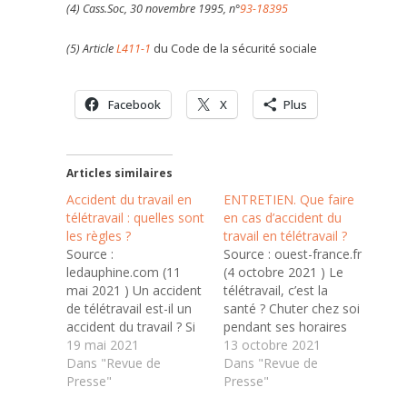
(4) Cass.Soc, 30 novembre 1995, n°
93-18395
(5) Article
L411-1
du Code de la sécurité sociale
Facebook
X
Plus
Articles similaires
Accident du travail en
ENTRETIEN. Que faire
télétravail : quelles sont
en cas d’accident du
les règles ?
travail en télétravail ?
Source :
Source : ouest-france.fr
ledauphine.com (11
(4 octobre 2021 ) Le
mai 2021 ) Un accident
télétravail, c’est la
de télétravail est-il un
santé ? Chuter chez soi
accident du travail ? Si
pendant ses horaires
oui, quelles démarches
19 mai 2021
de télétravail, c’est bien
13 octobre 2021
accomplir ? Votre
Dans "Revue de
un accident du travail.
Dans "Revue de
employeur peut-il
Presse"
Que faire dans ce cas ?
Presse"
contester votre
Quelques réponses à