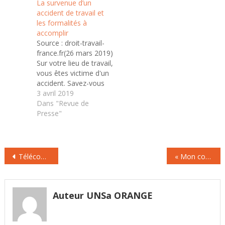
La survenue d’un
accident survenu en
l’occasion de la tenue
accident de travail et
télétravail ? Le Code du
de Safexpo à Brest, le
les formalités à
travail est très clair : «
salon de la prévention
accomplir
un accident survenu
et de la…
Source : droit-travail-
sur le lieu où est…
france.fr(26 mars 2019)
Sur votre lieu de travail,
vous êtes victime d'un
accident. Savez-vous
quelles formalités sont
3 avril 2019
à accomplir pour être
Dans "Revue de
en conformité avec la
Presse"
loi ? Connaissez-vous
les effets de la
suspension du contrat
Navigation
de travail ? L'accident
Télécoms : le prix du cuivre, nouvelle pomme de discorde
« Mon conjoint fait un burn-out » : comment réagir et l’aider
de travail en quelques
de
mots : **La
l’article
définition…
Auteur UNSa ORANGE