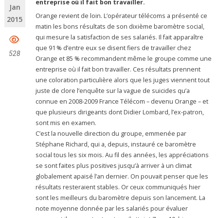
entreprise où il fait bon travailler.
Jan
Orange revient de loin. L’opérateur télécoms a présenté ce
2015
matin les bons résultats de son dixième baromètre social,
qui mesure la satisfaction de ses salariés. Il fait apparaître
que 91 % d’entre eux se disent fiers de travailler chez
528
Orange et 85 % recommandent même le groupe comme une
entreprise où il fait bon travailler. Ces résultats prennent
une coloration particulière alors que les juges viennent tout
juste de clore l’enquête sur la vague de suicides qu’a
connue en 2008-2009 France Télécom – devenu Orange – et
que plusieurs dirigeants dont Didier Lombard, l’ex-patron,
sont mis en examen.
C’est la nouvelle direction du groupe, emmenée par
Stéphane Richard, qui a, depuis, instauré ce baromètre
social tous les six mois. Au fil des années, les appréciations
se sont faites plus positives jusqu’à arriver à un climat
globalement apaisé l’an dernier. On pouvait penser que les
résultats resteraient stables. Or ceux communiqués hier
sont les meilleurs du baromètre depuis son lancement. La
note moyenne donnée par les salariés pour évaluer