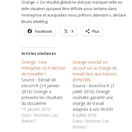
Orange. « Ce résultat global ne doit pas masquer telle ou
telle situation qui peut être difficile pour certains dans
l’entreprise et auxquelles nous prêtons attention », déclare
Bruno Mettling
Facebook
X
Plus
Articles similaires
Orange : Une
Orange conclut un
entreprise où il fait bon
accord sur la charge de
de travailler !
travail face aux baisses
Source : Extrait de
d’effectifs
edcom.fr (14 janvier
Source : lesechos.fr (7
2016) Orange a
juillet 2016) Orange
présenté les résultats
souhaite garantir une
du douzième
charge de travail
baromètre social,
15 janvier 2016
adaptée à ses 96.000
réalisé en novembre
Dans "Archives Les
salariés. Le groupe a
8 juillet 2016
2015 auprès de 4 000
Brèves"
prévu près de 25.000
Dans "Archives Les
salariés, par l’institut de
départs à la retraite
Brèves"