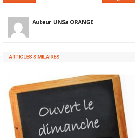
qui nous anime.
de
L’UNSA et la…
l’article
Auteur UNSa ORANGE
ARTICLES SIMILAIRES