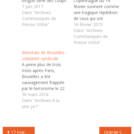
longue série des coups
Copenhague du 14
de boutoir donnés à la
7 juin 2017
février sonnent comme
démocratie par le
Dans "Archives
une tragique répétition
terrorisme, ici
Communiqués de
de ceux qui ont
islamiste. L’UNSA
Presse UNSA"
endeuillé la France
16 février 2015
s’incline devant les
début janvier. La liberté
Dans "Archives
victimes et affirme sa
d’expression, les
Communiqués de
solidarité avec le
policiers, les juifs : les
Presse UNSA"
peuple britannique et
mêmes cibles étaient
Attentats de Bruxelles :
son syndicat, le TUC.
visées, avec la même
solidarité syndicale
violence, sanglante et
A peine plus de trois
assassine.
mois après Paris,
L’obscurantisme et
Bruxelles a été
l’antisémitisme
sauvagement frappée
renaissent au cœur
par le terrorisme le 22
même de l’Europe.…
mars dernier. C’est la
30 mars 2016
même horreur, le
Dans "Archives A la
même dégoût, la
une ça !"
même tristesse, la
même colère, la même
détermination à ne pas
Navigation
céder face à la barbarie
17 mars journée mondiale du travail social
Orange tourne la page de « Conquêtes 2015 » et dévoile le plan « Essentiels 2020 »