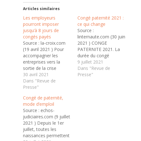
Articles similaires
Les employeurs
Congé paternité 2021 :
pourront imposer
ce qui change
jusqu’à 8 jours de
Source :
congés payés
linternaute.com (30 juin
Source : la-croix.com
2021 ) CONGE
(19 avril 2021 ) Pour
PATERNITE 2021. La
accompagner les
durée du congé
entreprises vers la
paternité est allongée
9 juillet 2021
sortie de la crise
au 1er juillet, passant
Dans "Revue de
sanitaire, une
30 avril 2021
de 11 jours à 25 jours.
Presse"
dérogation au Code du
Dans "Revue de
Avec le congé de
travail permettra aux
Presse"
naissance, les jeunes
entreprises d’imposer
papas peuvent
Congé de paternité,
jusqu’à huit jours de
désormais bénéficier
mode d’emploil
congés payés à leurs
d'un congé paternité
Source : echos-
salariés. La ministre du
de 28 jours au total.
judiciaires.com (9 juillet
travail Élisabeth Borne
Voilà une nouvelle qui
2021 ) Depuis le 1er
a confirmé, lundi matin
devrait réjouir les…
juillet, toutes les
19 avril sur…
naissances permettent