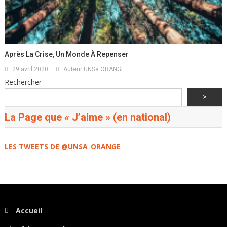
Après La Crise, Un Monde À Repenser
29 avril 2020
Auteur UNSa ORANGE
Rechercher
>
La Page que « J’aime » (en national)
LES TWEETS DE @UNSA_ORANGE
Accueil