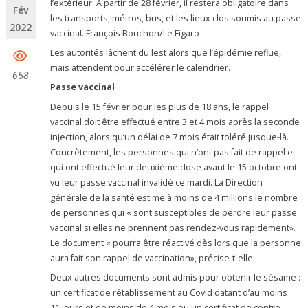
l’extérieur. À partir de 28 février, il restera obligatoire dans
Fév
les transports, métros, bus, et les lieux clos soumis au passe
2022
vaccinal. François Bouchon/Le Figaro
Les autorités lâchent du lest alors que l’épidémie reflue,
mais attendent pour accélérer le calendrier.
658
Passe vaccinal
Depuis le 15 février pour les plus de 18 ans, le rappel
vaccinal doit être effectué entre 3 et 4 mois après la seconde
injection, alors qu’un délai de 7 mois était toléré jusque-là.
Concrètement, les personnes qui n’ont pas fait de rappel et
qui ont effectué leur deuxième dose avant le 15 octobre ont
vu leur passe vaccinal invalidé ce mardi. La Direction
générale de la santé estime à moins de 4 millions le nombre
de personnes qui « sont susceptibles de perdre leur passe
vaccinal si elles ne prennent pas rendez-vous rapidement».
Le document « pourra être réactivé dès lors que la personne
aura fait son rappel de vaccination», précise-t-elle.
Deux autres documents sont admis pour obtenir le sésame :
un certificat de rétablissement au Covid datant d’au moins
11 jours et de moins de 4 mois ou un certificat de contre-