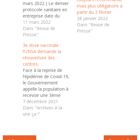
mars 2022 ) Le dernier
mais plus obligatoire à
protocole sanitaire en
partir du 2 février
entreprise date du
28 janvier 2022
28 février. Il prévoit un
11 mars 2022
Dans "Revue de
assouplissement des
Dans "Revue de
Presse"
mesures et un
Presse"
potentiel retour des
3e dose vaccinale :
moments de
l’UNSA demande la
convivialité. Depuis la
réouverture des
dernière version du
centres.
protocole sanitaire en
Face à la reprise de
entreprise publié le 16
l’épidémie de Covid-19,
février 2022, il est
le Gouvernement
de possible d'organiser
appelle la population à
de nouveau des…
recevoir une 3ème
dose de vaccin. L’UNSA
7 décembre 2021
demande la
Dans "Archives A la
réouverture des
une ça !"
centres de vaccination
pour permettre à tous
d’accéder au vaccin et
Navigation
vous aiguille quant à la