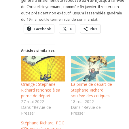
général a finalement été repoussé au 4 avril jusqu’à l’arrivée
de Christel Heydemann, nommée fin janvier. Il restera en
outre président non exécutif jusqu’à l’assemblée générale
du 19 mai, soit le terme initial de son mandat.
Facebook
X
Plus
Articles similaires
Orange : Stéphane
La prime de départ de
Richard renonce à sa
Stéphane Richard
prime de départ
soulève des critiques
27 mai 2022
18 mai 2022
Dans "Revue de
Dans "Revue de
Presse"
Presse"
Stéphane Richard, PDG
d’Orange : “je pars en