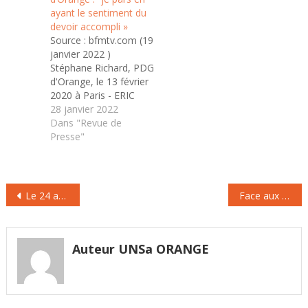
ayant le sentiment du
devoir accompli »
Source : bfmtv.com (19
janvier 2022 )
Stéphane Richard, PDG
d'Orange, le 13 février
2020 à Paris - ERIC
PIERMONT © 2019
28 janvier 2022
AFP Le PDG sortant
Dans "Revue de
d'Orange, Stéphane
Presse"
Richard, condamné
dans l'affaire
Tapie/Crédit Lyonnais,
Navigation
a déclaré qu'il quittait
Le 24 avril on préserve la République, le 1er mai on manifeste
Face aux nouveaux risques climatiques quel financement de la Sécurité sociale ?
l'entreprise de
de
télécommunications
l’article
avec 'le sentiment du
devoir accompli', alors
Auteur UNSa ORANGE
qu'il est…