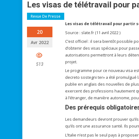
Les visas de télétravail pour pa
Revue De Presse
Les visas de télétravail pour partir s
20
Source : slate.fr (11 avril 2022 )
C’est officiel : il sera bientôt possible
Avr 2022
d’obtenir des visas spéciaux pour passe
autorisations permettront à leurs détent
projet.
513
Le programme pour ce nouveau visa est
decreto sostegni ter» a été promulgué l
publie en anglais des nouvelles de plu
exercent des professions hautement qual
à l’étranger, de manière autonome, pour 
Des prérequis obligatoire
Les demandeurs devront prouver qu’ils
qu’ils ont une assurance santé. Ils pour
L’Italie n’est pas le seul pays à propose