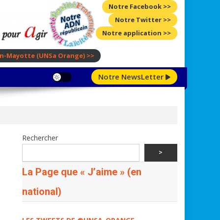
Notre Facebook >>
Notre Twitter >>
Notre application >>
ion-Mayotte
(UNSa Orange)
>>
Notre NewsLetter
Rechercher
>
La Page que « J’aime » (en
national)