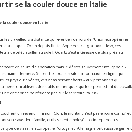
rtir se la couler douce en Italie
e la couler douce en Italie
 pour les travailleurs à distance qui vivent en dehors de l’Union européenne
r leurs appels Zoom depuis l’Italie. Appelées « digital nomades», ces
eurs de télétravailler au soleil. Quartz s’est intéressé de plus près au
 encore en cours d’élaboration mais le décret gouvernemental appelé «
a semaine dernière. Selon The Local, un site d’information en ligne qui
sieurs pays européens, ces visas seront offerts « aux personnes qui
ifiées, qui utilisent des outils numériques qui leur permettent de travaill
une entreprise ne résidant pas sur le territoire italien».
s
 touchent un revenu minimum (dont le montant n’est pas encore connu) et
ront venir avec leur famille, qu’ils soient employés ou indépendants.
r ce type de visas : en Europe, le Portugal et l’Allemagne ont aussi ce genre 