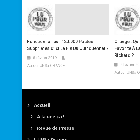
Fonctionnaires : 120.000 Postes
Orange : Qui
Supprimés D’ici La Fin Du Quinquennat ?
Favorite À 
Richard ?
8 février 2019
2 février 2
Auteur UNSa ORANGE
Auteur UNSa 
Accueil
A la une ça !
Revue de Presse
L’UNSa Orange