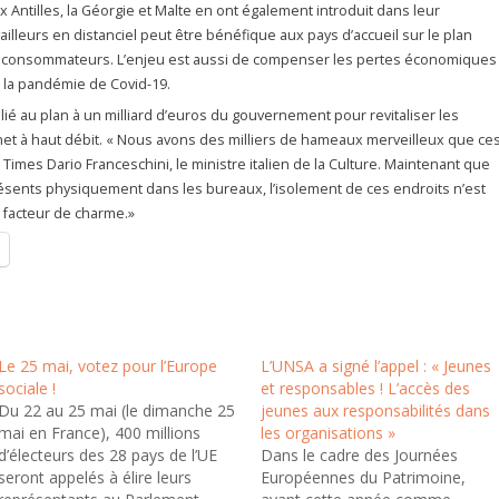
ux Antilles, la Géorgie et Malte en ont également introduit dans leur
availleurs en distanciel peut être bénéfique aux pays d’accueil sur le plan
 consommateurs. L’enjeu est aussi de compenser les pertes économiques
r la pandémie de Covid-19.
si lié au plan à un milliard d’euros du gouvernement pour revitaliser les
ernet à haut débit. « Nous avons des milliers de hameaux merveilleux que ce
 Times Dario Franceschini, le ministre italien de la Culture. Maintenant que
résents physiquement dans les bureaux, l’isolement de ces endroits n’est
 facteur de charme.»
Le 25 mai, votez pour l’Europe
L’UNSA a signé l’appel : « Jeunes
sociale !
et responsables ! L’accès des
Du 22 au 25 mai (le dimanche 25
jeunes aux responsabilités dans
mai en France), 400 millions
les organisations »
d’électeurs des 28 pays de l’UE
Dans le cadre des Journées
seront appelés à élire leurs
Européennes du Patrimoine,