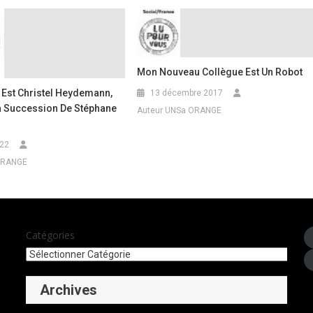
Mon Nouveau Collègue Est Un Robot
 Est Christel Heydemann,
13 décembre 2017
La Succession De Stéphane
Auteur UNSa ORANGE
022
ORANGE
Catégories
Archives