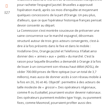
pour racheter l’espagnol Jazztel. Bruxelles a approuvé
l’opération mardi, après six mois d’enquête et moyennant
527
quelques concessions de la part d’Orange. Un peu plus,
d’ailleurs, que ce que l’opérateur historique français pensait
devoir consentir au départ.
La Commission s’est montrée soucieuse de préserver une
saine concurrence sur le marché espagnol, désormais
structuré autour de trois gros acteurs convergents, c’est-à-
dire à la fois présents dans le fixe et dans le mobile :
Vodafone-Ono, Orange-Jazztel et Telefonica. Il fallait ainsi
donner des « armes » aux « petits » du marché. C’est la
raison pour laquelle Bruxelles a demandé à Orange à la fois
de louer à un concurrent son réseau haut débit (ADSL), de
céder 700.000 prises de fibre optique (sur un total de 3,7
millions), mais aussi de donner accès à son réseau mobile à
la fois en 2G, 3G et 4G. Objectif : permettre à des acteurs de
taille modeste de « grossir ». Des opérateurs régionaux,
comme R ou Euskaltel, pourraient vouloir devenir nationaux.
Des opérateurs purement mobiles type Yoigo, ou purement
fixes, comme Masmovil, pourraient profiter aussi des