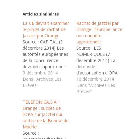
Articles similaires
La CE devrait examiner
Rachat de Jazztel par
le projet de rachat de
Orange : l’Europe lance
Jazztel par Orange
une enquête
Source : CAPITAL (3
approfondie
décembre 2014) Les
Source : LES
autorités européennes
NUMERIQUES (7
de la concurrence
décembre 2014) La
devraient approfondir
demande
leur examen du projet
3 décembre 2014
d'autorisation d'OPA
de rachat de
Dans "Archives Les
déposée par Orange
10 décembre 2014
l'opérateur espagnol
Brèves"
pour avaler l'Espagnol
Dans "Archives Les
Jazztel par Orange,
Jazztel n'est pas du
Brèves"
accentuant la pression
goût de tout le monde.
TELEFONICA,S.A. :
sur les deux sociétés
La Commission
Orange : succès de
pour améliorer leurs
européenne a fait
l’OPA sur Jazztel qui
concessions, a-t-on
savoir qu'elle émettait
sortira de la Bourse de
appris mercredi de
"de sérieux doutes".
Madrid
deux sources au fait du
Alors qu'Orange se
Source :
dossier. Le numéro
voyait déjà revenir