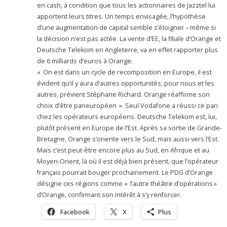
en cash, à condition que tous les actionnaires de Jazztel lui
apportent leurs titres. Un temps envisagée, l’hypothèse
d’une augmentation de capital semble s’éloigner – même si
la décision n’est pas actée. La vente d’EE, la filiale d’Orange et
Deutsche Telekom en Angleterre, va en effet rapporter plus
de 6 milliards d’euros à Orange.
« On est dans un cycle de recomposition en Europe, il est
évident qu’il y aura d’autres opportunités, pour nous et les
autres, prévient Stéphane Richard. Orange réaffirme son
choix d’être paneuropéen ». Seul Vodafone a réussi ce pari
chez les opérateurs européens. Deutsche Telekom est, lui,
plutôt présent en Europe de l’Est. Après sa sortie de Grande-
Bretagne, Orange s’oriente vers le Sud, mais aussi vers l’Est.
Mais c’est peut-être encore plus au Sud, en Afrique et au
Moyen-Orient, là où il est déjà bien présent, que l’opérateur
français pourrait bouger prochainement. Le PDG d’Orange
désigne ces régions comme « l’autre théâtre d’opérations »
d’Orange, confirmant son intérêt à s’y renforcer.
Facebook
X
Plus