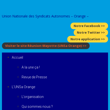
Skip
to
Union Nationale des Syndicats Autonomes – Orange –
content
Notre Facebook >>
Notre Twitter >>
Notre application >>
Visiter le site Réunion-Mayotte
(UNSa Orange)
>>
Accueil
A la une ça !
Revue de Presse
L’UNSa Orange
L’organisation
Qui sommes nous ?