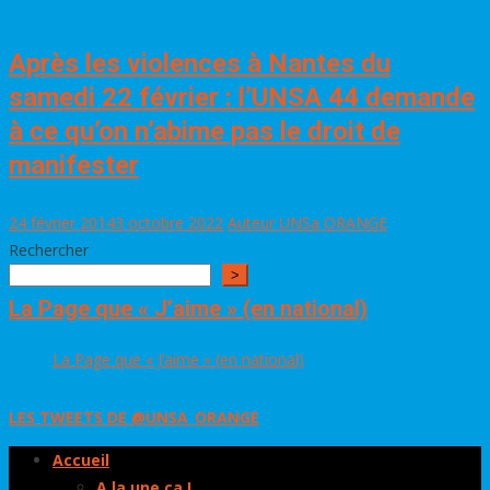
Après les violences à Nantes du
samedi 22 février : l’UNSA 44 demande
à ce qu’on n’abime pas le droit de
manifester
24 février 2014
3 octobre 2022
Auteur UNSa ORANGE
Rechercher
>
La Page que « J’aime » (en national)
La Page que « J’aime » (en national)
LES TWEETS DE @UNSA_ORANGE
Accueil
A la une ça !