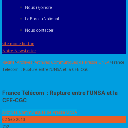
Nous rejoindre
Le Bureau National
Nous contacter
site mode button
Notre NewsLetter
Racine
>
Archives
>
Archives Communiqués de Presse UNSA
>
France
Télécom : Rupture entre l’UNSA et la CFE-CGC
France Télécom : Rupture entre l’UNSA et la
CFE-CGC
Archives Communiqués de Presse UNSA
02
Sep 2013
752