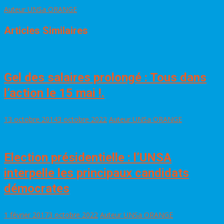
Auteur UNSa ORANGE
Articles Similaires
Gel des salaires prolongé : Tous dans
l’action le 15 mai !.
13 octobre 2014
3 octobre 2022
Auteur UNSa ORANGE
Election présidentielle : l’UNSA
interpelle les principaux candidats
démocrates
1 février 2017
3 octobre 2022
Auteur UNSa ORANGE