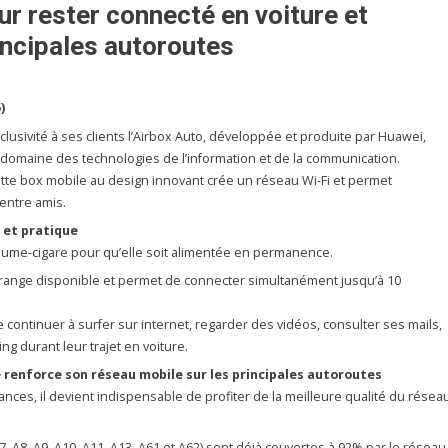
ur rester connecté en voiture et
incipales autoroutes
)
usivité à ses clients l’Airbox Auto, développée et produite par Huawei,
 domaine des technologies de l’information et de la communication.
ette box mobile au design innovant crée un réseau Wi-Fi et permet
entre amis.
 et pratique
l’allume-cigare pour qu’elle soit alimentée en permanence.
’Orange disponible et permet de connecter simultanément jusqu’à 10
continuer à surfer sur internet, regarder des vidéos, consulter ses mails,
g durant leur trajet en voiture.
 renforce son réseau mobile sur les principales autoroutes
nces, il devient indispensable de profiter de la meilleure qualité du résea
7, A8, A9, A10, A11, A13, A61 et A62) sont déjà couvertes à 92% par le réseau