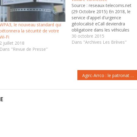
Source : reseaux-telecoms.net
(29 Octobre 2015) En 2018, le
service d'appel d'urgence
géolocalisé eCall deviendra
WPA3, le nouveau standard qui
obligatoire dans les véhicules
bétonnera la sécurité de votre
neufs en Europe. Plusieurs
30 octobre 2015
Wi-Fi
opérateurs télécoms sont déjà
Dans "Archives Les Brèves"
2 juillet 2018
très avancés sur le dossier plus
Dans "Revue de Presse"
général de la voiture connectée.
Trois opérateurs télécoms
européens se positionnent sur la
voiture connectée Les
Agirc-Arrco : le patronat boucle une liste de propositions drastiques pour rééquilibrer le financement des retraites
analystes…
GE