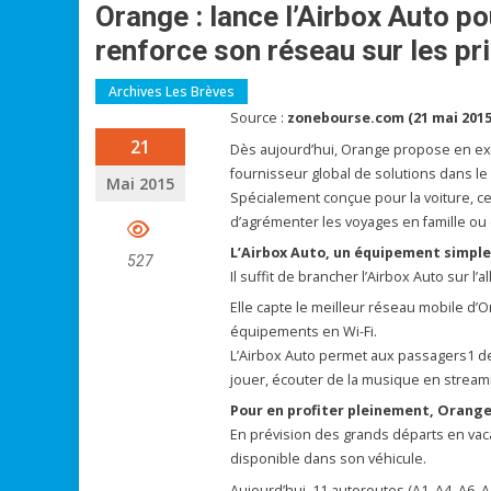
Orange : lance l’Airbox Auto po
renforce son réseau sur les pr
Archives Les Brèves
Source :
zonebourse.com (21 mai 2015
21
Dès aujourd’hui, Orange propose en excl
fournisseur global de solutions dans le
Mai 2015
Spécialement conçue pour la voiture, c
d’agrémenter les voyages en famille ou 
L’Airbox Auto, un équipement simple
527
Il suffit de brancher l’Airbox Auto sur 
Elle capte le meilleur réseau mobile d
équipements en Wi-Fi.
L’Airbox Auto permet aux passagers1 de 
jouer, écouter de la musique en streamin
Pour en profiter pleinement, Orange
En prévision des grands départs en vaca
disponible dans son véhicule.
Aujourd’hui, 11 autoroutes (A1, A4, A6, A