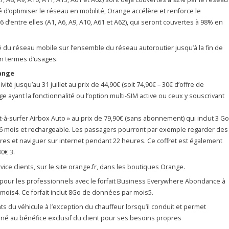
d’optimiser le réseau en mobilité, Orange accélère et renforce le
d’entre elles (A1, A6, A9, A10, A61 et A62), qui seront couvertes à 98% en
é du réseau mobile sur l’ensemble du réseau autoroutier jusqu’à la fin de
en termes d’usages.
range
té jusqu’au 31 juillet au prix de 44,90€ (soit 74,90€ – 30€ d’offre de
ayant la fonctionnalité ou l’option multi-SIM active ou ceux y souscrivant
t-à-surfer Airbox Auto » au prix de 79,90€ (sans abonnement) qui inclut 3 Go
 6 mois et rechargeable. Les passagers pourront par exemple regarder des
res et naviguer sur internet pendant 22 heures. Ce coffret est également
0€ 3.
ice clients, sur le site orange.fr, dans les boutiques Orange.
 pour les professionnels avec le forfait Business Everywhere Abondance à
is4. Ce forfait inclut 8Go de données par mois5.
s du véhicule à l’exception du chauffeur lorsqu’il conduit et permet
tiné au bénéfice exclusif du client pour ses besoins propres