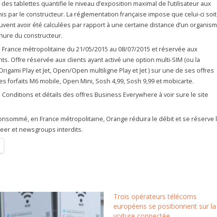
 des tablettes quantifie le niveau d’exposition maximal de l’utilisateur aux
is par le constructeur. La réglementation française impose que celui-ci soit
vent avoir été calculées par rapport à une certaine distance d’un organis
hure du constructeur.
n France métropolitaine du 21/05/2015 au 08/07/2015 et réservée aux
nts. Offre réservée aux clients ayant activé une option multi-SIM (ou la
Origami Play et Jet, Open/Open multiligne Play et Jet ) sur une de ses offres
es forfaits M6 mobile, Open Mini, Sosh 4,99, Sosh 9,99 et mobicarte.
Conditions et détails des offres Business Everywhere à voir sure le site
et consommé, en France métropolitaine, Orange réduira le débit et se réserve 
peer et newsgroups interdits.
Trois opérateurs télécoms
européens se positionnent sur la
voiture connectée