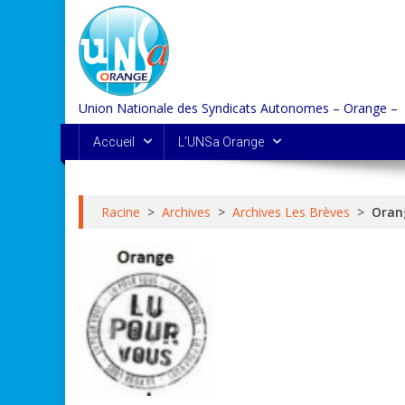
Skip
to
content
Union Nationale des Syndicats Autonomes – Orange –
Accueil
L’UNSa Orange
Racine
>
Archives
>
Archives Les Brèves
>
Orang