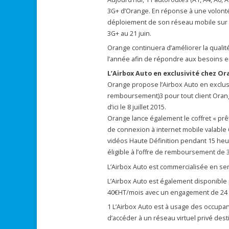
3G+ d’Orange. En réponse à une volonté 
déploiement de son réseau mobile sur 6 
3G+ au 21 juin.
Orange continuera d’améliorer la qualit
l’année afin de répondre aux besoins 
L’Airbox Auto en exclusivité chez O
Orange propose l’Airbox Auto en exclusivi
remboursement)3 pour tout client Orange 
d’ici le 8 juillet 2015.
Orange lance également le coffret « prê
de connexion à internet mobile valable
vidéos Haute Définition pendant 15 heu
éligible à l’offre de remboursement de 3
L’Airbox Auto est commercialisée en serv
L’Airbox Auto est également disponible
40€HT/mois avec un engagement de 24 mo
1 L’Airbox Auto est à usage des occupant
d’accéder à un réseau virtuel privé des