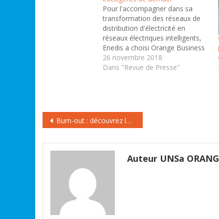
Pour l'accompagner dans sa
transformation des réseaux de
distribution d'électricité en
réseaux électriques intelligents,
Enedis a choisi Orange Business
Services. Notre transition
26 novembre 2018
énergétique est marquée par une
Dans "Revue de Presse"
volonté de développer des
énergies renouvelables et par de
nouveaux usages, tels que la
mobilité électrique ou
l'autoconsommation. Dans cet
Navigation
Burn-out : découvrez les métiers les plus touchés
environnement en pleine…
de
l’article
Auteur UNSa ORAN