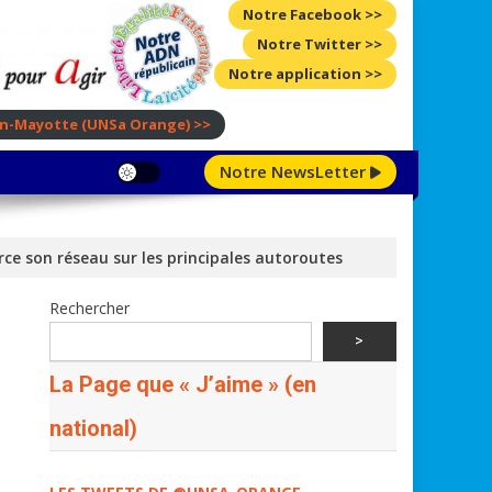
Notre Facebook >>
Notre Twitter >>
Notre application >>
ion-Mayotte
(UNSa Orange)
>>
Notre NewsLetter
rce son réseau sur les principales autoroutes
Rechercher
>
La Page que « J’aime » (en
national)