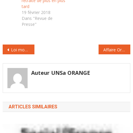
retraite de plus en plus
tard
19 février 2018
Dans "Revue de
Presse"
Navigation
Loi modernisation du dialogue social : des avancées
Affaire Orange : Paris tente de calmer l’orage, rejette tout « boycott d’Israël»
de
l’article
Auteur UNSa ORANGE
ARTICLES SIMILAIRES