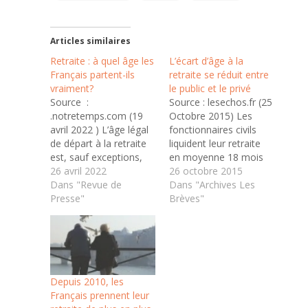
Articles similaires
Retraite : à quel âge les
L’écart d’âge à la
Français partent-ils
retraite se réduit entre
vraiment?
le public et le privé
Source :
Source : lesechos.fr (25
.notretemps.com (19
Octobre 2015) Les
avril 2022 ) L’âge légal
fonctionnaires civils
de départ à la retraite
liquident leur retraite
est, sauf exceptions,
en moyenne 18 mois
fixé à 62 ans. En
26 avril 2022
avant les salariés du
26 octobre 2015
réalité, beaucoup de
Dans "Revue de
privé. Il y a quinze ans,
Dans "Archives Les
Français partent plus
Presse"
les fonctionnaires civils
Brèves"
tard pour atteindre le
partaient à la retraite
taux plein. Les âges
un peu avant 58 ans,
moyens de départ
en moyenne. Ils
dans le privé, le public
goûtaient donc le
et les régimes
repos un peu plus de
spéciaux. Il n’existe…
quatre…
Depuis 2010, les
Français prennent leur