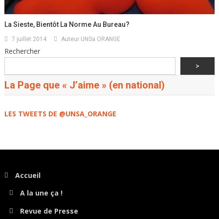
La Sieste, Bientôt La Norme Au Bureau?
7 juillet 2014
Auteur UNSa ORANGE
Rechercher
>
La Page que « J’aime » (en national)
LES TWEETS DE @UNSA_ORANGE
Accueil
A la une ça !
Revue de Presse