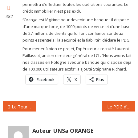
permettra d’effectuer toutes les opérations courantes. Le
crédit immobilier n’est pas exclu.
482
“Orange est légitime pour devenir une banque : il dispose
d’une marque forte, de 1000 points de vente et d’une base
de 27 millions de clients qui lui font confiance sur deux
points essentiels : la sécurité et la fiabilité“, déclare le PDG.
Pour mener à bien ce projet, l’opérateur a recruté Laurent
Paillassot, ancien directeur général de LCL. “Nous avons fait
nos classes en Pologne avec une banque qui dispose déjà
de 100.000 utilisateurs actifs”, a ajouté Stéphane Richard.
Facebook
X
Plus
Navigation
Le Tour de France dopé au très haut débit par Orange
Le PDG d’Orange explique les raisons de renforcement de sa participation dans le capital de Méditel
de
l’article
Auteur UNSa ORANGE