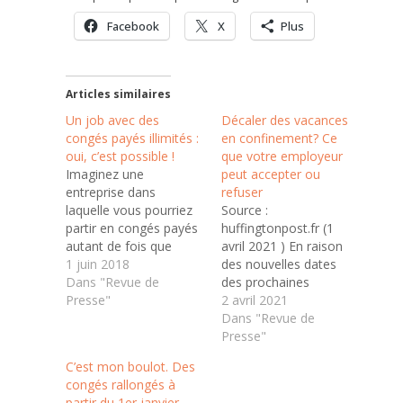
Facebook
X
Plus
Articles similaires
Un job avec des
Décaler des vacances
congés payés illimités :
en confinement? Ce
oui, c’est possible !
que votre employeur
Imaginez une
peut accepter ou
entreprise dans
refuser
laquelle vous pourriez
Source :
partir en congés payés
huffingtonpost.fr (1
autant de fois que
avril 2021 ) En raison
vous le voulez… Ce
1 juin 2018
des nouvelles dates
système de
Dans "Revue de
des prochaines
management venu
Presse"
vacances scolaires, de
2 avril 2021
tout droit des États-
nombreux salariés
Dans "Revue de
Unis est en train de
avec des enfants
Presse"
s’exporter en France.
doivent réorganiser
C’est mon boulot. Des
Certains employeurs
leurs congés payés à la
congés rallongés à
proposent des jobs
dernière minute.
partir du 1er janvier