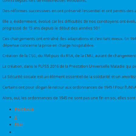
connu depuis lors de nombreuses évolutions.
Des réformes successives en ont préservé l’essentiel et ont permis des 
Elle a, évidemment, évolué car les difficultés de nos concitoyens ont évolué 
progressé de 15 ans depuis le début des années 50 !
Ces changements ont entraîné des adaptations et c’est tant mieux. En 1945
dépense concerne la prise en charge hospitalière.
Création de la CSG, du RMI puis du RSA, de la CMU, autant de changemen
La création, dans le PLFSS 2016 de la Prestation Universelle Maladie qui 
La Sécurité sociale est un élément essentiel de la solidarité et un amortis
Certains ont pour slogan le retour aux ordonnances de 1945 ! Pour l’UNS
Alors, oui, les ordonnances de 1945 ne sont pas une fin en soi, elles sont 
Facebook
X
Plus