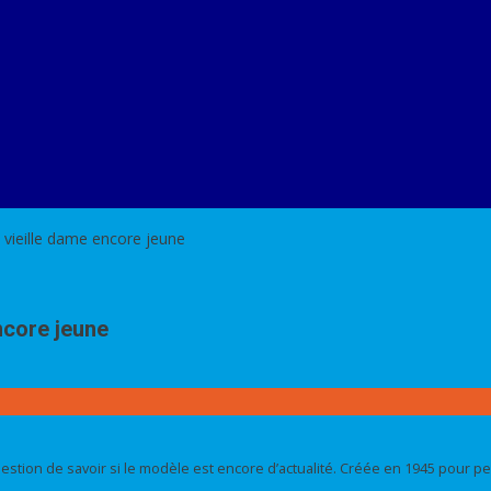
e vieille dame encore jeune
encore jeune
stion de savoir si le modèle est encore d’actualité. Créée en 1945 pour per