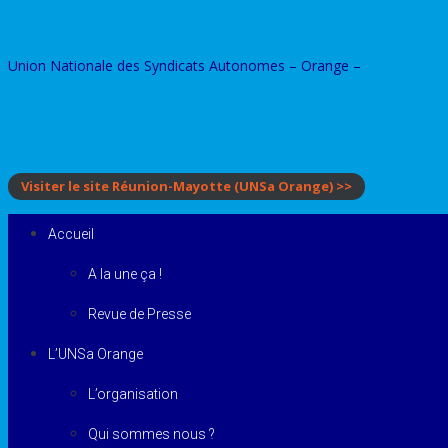
Skip
to
Union Nationale des Syndicats Autonomes – Orange –
content
Visiter le site Réunion-Mayotte
(UNSa Orange)
>>
Accueil
A la une ça !
Revue de Presse
L’UNSa Orange
L’organisation
Qui sommes nous ?