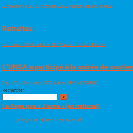
22 décembre 2015
3 octobre 2022
Auteur UNSa ORANGE
Retraites :
9 octobre 2013
3 octobre 2022
Auteur UNSa ORANGE
L’UNSA a participé à la soirée de soutien
2 juin 2014
3 octobre 2022
Auteur UNSa ORANGE
Rechercher
>
La Page que « J’aime » (en national)
La Page que « J’aime » (en national)