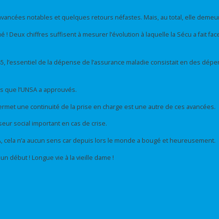
avancées notables et quelques retours néfastes. Mais, au total, elle demeu
! Deux chiffres suffisent à mesurer l’évolution à laquelle la Sécu a fait face 
, l’essentiel de la dépense de l’assurance maladie consistait en des dépens
ts que l’UNSA a approuvés.
permet une continuité de la prise en charge est une autre de ces avancées.
seur social important en cas de crise.
A, cela n’a aucun sens car depuis lors le monde a bougé et heureusement.
un début ! Longue vie à la vieille dame !