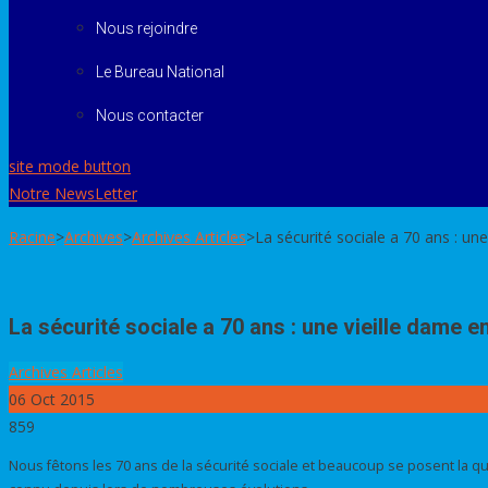
Nous rejoindre
Le Bureau National
Nous contacter
site mode button
Notre NewsLetter
Racine
>
Archives
>
Archives Articles
>
La sécurité sociale a 70 ans : un
La sécurité sociale a 70 ans : une vieille dame 
Archives Articles
06
Oct 2015
859
Nous fêtons les 70 ans de la sécurité sociale et beaucoup se posent la que