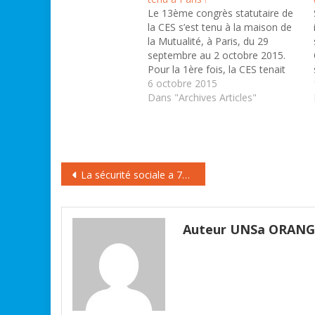
Le 13ème congrès statutaire de
la CES s’est tenu à la maison de
la Mutualité, à Paris, du 29
septembre au 2 octobre 2015.
Pour la 1ère fois, la CES tenait
son congrès en France, ce qui a
6 octobre 2015
permis aux organisations
Dans "Archives Articles"
françaises membres, dont
l’UNSA, de prendre pleinement
leur part…
Navigation
La sécurité sociale a 70 ans : une vieille dame encore jeune
de
l’article
Auteur UNSa ORAN