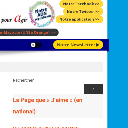
Notre Facebook >>
Notre Twitter >>
Notre application >>
ion-Mayotte
(UNSa Orange)
>>
Notre NewsLetter
Rechercher
>
La Page que « J’aime » (en
national)