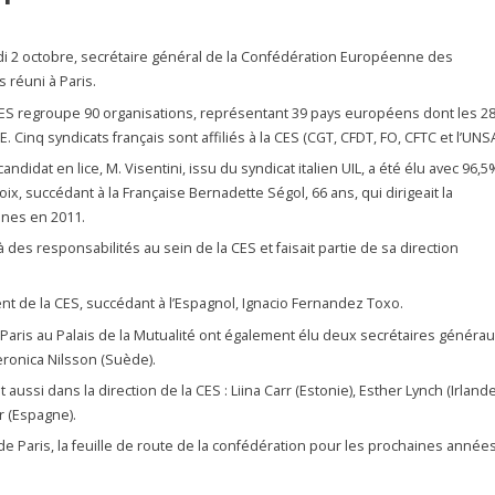
redi 2 octobre, secrétaire général de la Confédération Européenne des
 réuni à Paris.
ES regroupe 90 organisations, représentant 39 pays européens dont les 2
UE. Cinq syndicats français sont affiliés à la CES (CGT, CFDT, FO, CFTC et l’UNS
candidat en lice, M. Visentini, issu du syndicat italien UIL, a été élu avec 96,5
oix, succédant à la Française Bernadette Ségol, 66 ans, qui dirigeait la
ènes en 2011.
 des responsabilités au sein de la CES et faisait partie de sa direction
t de la CES, succédant à l’Espagnol, Ignacio Fernandez Toxo.
Paris au Palais de la Mutualité ont également élu deux secrétaires généra
eronica Nilsson (Suède).
ussi dans la direction de la CES : Liina Carr (Estonie), Esther Lynch (Irlande
r (Espagne).
 Paris, la feuille de route de la confédération pour les prochaines années