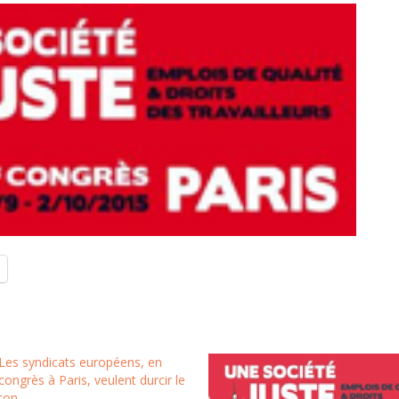
Les syndicats européens, en
congrès à Paris, veulent durcir le
ton.