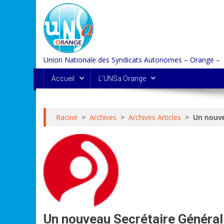
Skip
to
content
Union Nationale des Syndicats Autonomes – Orange –
Accueil
L’UNSa Orange
Racine
>
Archives
>
Archives Articles
>
Un nouve
Un nouveau Secrétaire Général