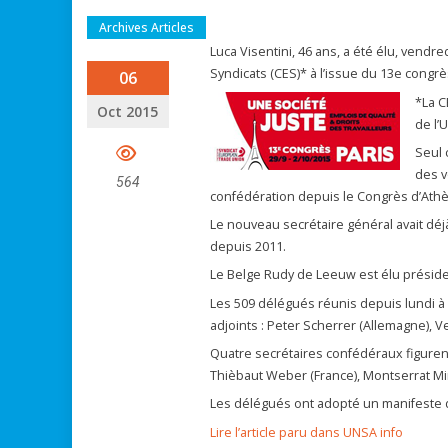
Archives Articles
Luca Visentini, 46 ans, a été élu, vend
Syndicats (CES)* à l’issue du 13e congrès
06
*La C
Oct 2015
de l’
Seul 
des v
564
confédération depuis le Congrès d’Ath
Le nouveau secrétaire général avait déjà
depuis 2011.
Le Belge Rudy de Leeuw est élu présiden
Les 509 délégués réunis depuis lundi à 
adjoints : Peter Scherrer (Allemagne), V
Quatre secrétaires confédéraux figurent a
Thièbaut Weber (France), Montserrat Mi
Les délégués ont adopté un manifeste de
Lire l’article paru dans UNSA info