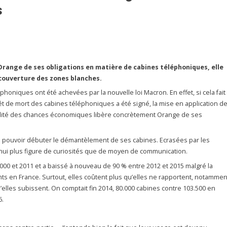
s
e Orange de ses obligations en matière de cabines téléphoniques, elle
 couverture des zones blanches.
phoniques ont été achevées par la nouvelle loi Macron. En effet, si cela fait
t de mort des cabines téléphoniques a été signé, la mise en application d
 l’égalité des chances économiques libère concrètement Orange de ses
a pouvoir débuter le démantèlement de ses cabines. Ecrasées par les
’hui plus figure de curiosités que de moyen de communication.
2000 et 2011 et a baissé à nouveau de 90 % entre 2012 et 2015 malgré la
ts en France. Surtout, elles coûtent plus qu’elles ne rapportent, notammen
elles subissent. On comptait fin 2014, 80.000 cabines contre 103.500 en
6.