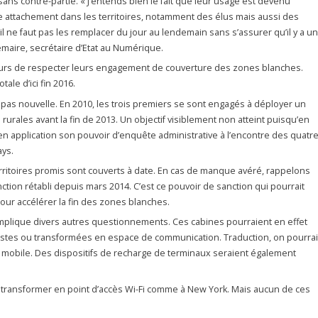
s contre-partie. « J’entends bien le fait que leur usage est devenu
ble attachement dans les territoires, notamment des élus mais aussi des
il ne faut pas les remplacer du jour au lendemain sans s’assurer qu’il y a u
emaire, secrétaire d’Etat au Numérique.
urs de respecter leurs engagement de couverture des zones blanches.
tale d’ici fin 2016.
 pas nouvelle. En 2010, les trois premiers se sont engagés à déployer un
ales avant la fin de 2013. Un objectif visiblement non atteint puisqu’en
 en application son pouvoir d’enquête administrative à l’encontre des quatr
ays.
rritoires promis sont couverts à date. En cas de manque avéré, rappelons
ction rétabli depuis mars 2014. C’est ce pouvoir de sanction qui pourrait
ur accélérer la fin des zones blanches.
mplique divers autres questionnements. Ces cabines pourraient en effet
istes ou transformées en espace de communication. Traduction, on pourrai
 mobile. Des dispositifs de recharge de terminaux seraient également
 transformer en point d’accès Wi-Fi comme à New York. Mais aucun de ces