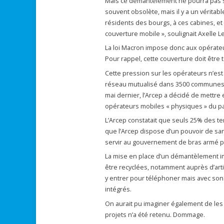
Mais ce démantèlement ne pourra pas san
souvent obsolète, mais il y a un vérita
résidents des bourgs, à ces cabines, et 
couverture mobile », soulignait Axelle L
La loi Macron impose donc aux opérate
Pour rappel, cette couverture doit être to
Cette pression sur les opérateurs n’est
réseau mutualisé dans 3500 communes rur
mai dernier, l’Arcep a décidé de mettre
opérateurs mobiles « physiques » du p
L’Arcep constatait que seuls 25% des te
que l’Arcep dispose d’un pouvoir de san
servir au gouvernement de bras armé po
La mise en place d’un démantèlement i
être recyclées, notamment auprès d’art
y entrer pour téléphoner mais avec son
intégrés.
On aurait pu imaginer également de les
projets n’a été retenu. Dommage.