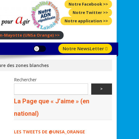
Notre Facebook >>
Notre Twitter >>
Notre application >>
ion-Mayotte
(UNSa Orange)
>>
Notre NewsLetter
ure des zones blanches
Rechercher
>
La Page que « J’aime » (en
national)
LES TWEETS DE @UNSA_ORANGE