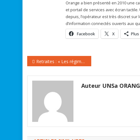
Orange a bien présenté en 2010 une cab
et portail de services avec écran tactile
depuis, l’opérateur est très discret sur
d’information connectés ouverts aux qu
Facebook
X
Plus
Navigation
Retraites : « Les régimes sont pérennisés jusqu’en 2030 »
de
l’article
Auteur UNSa ORAN