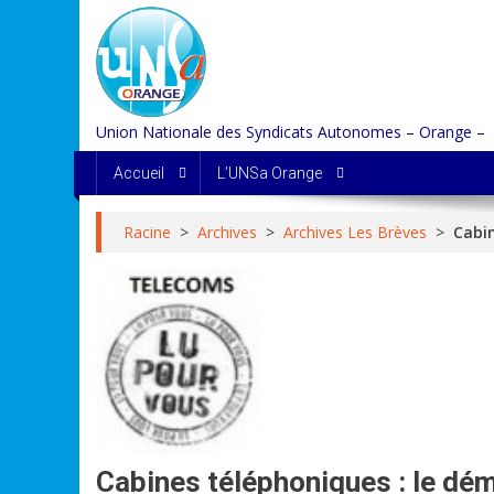
Skip
to
content
Union Nationale des Syndicats Autonomes – Orange –
Accueil
L’UNSa Orange
Racine
>
Archives
>
Archives Les Brèves
>
Cabin
Cabines téléphoniques : le dé