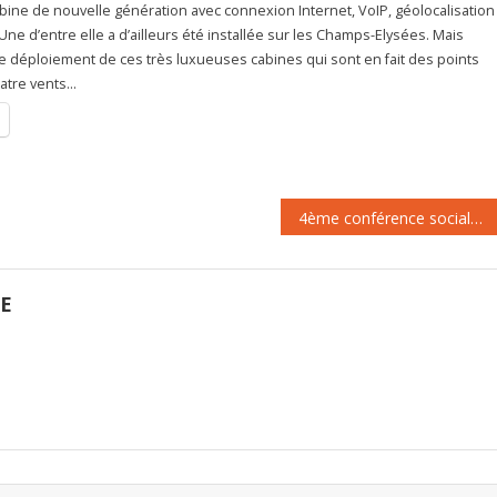
ine de nouvelle génération avec connexion Internet, VoIP, géolocalisation
. Une d’entre elle a d’ailleurs été installée sur les Champs-Elysées. Mais
 le déploiement de ces très luxueuses cabines qui sont en fait des points
atre vents…
4ème conférence sociale : un bilan plutôt positif
GE