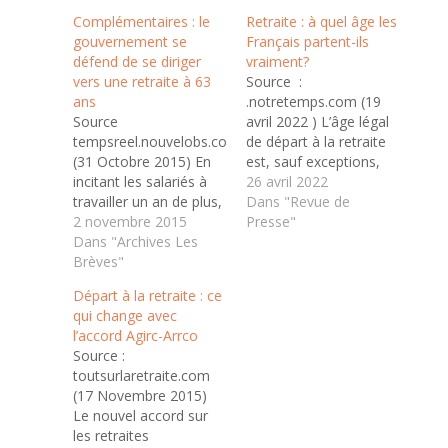
Complémentaires : le
Retraite : à quel âge les
gouvernement se
Français partent-ils
défend de se diriger
vraiment?
vers une retraite à 63
Source :
ans
.notretemps.com (19
Source
avril 2022 ) L’âge légal
tempsreel.nouvelobs.com
de départ à la retraite
(31 Octobre 2015) En
est, sauf exceptions,
incitant les salariés à
fixé à 62 ans. En
26 avril 2022
travailler un an de plus,
réalité, beaucoup de
Dans "Revue de
l'accord sur les
2 novembre 2015
Français partent plus
Presse"
retraites
Dans "Archives Les
tard pour atteindre le
complémentaires pose
Brèves"
taux plein. Les âges
la première pierre d'un
moyens de départ
Départ à la retraite : ce
nouveau recul de l'âge
dans le privé, le public
qui change avec
légal de départ à la
et les régimes
l’accord Agirc-Arrco
retraite, même si le
spéciaux. Il n’existe…
Source :
gouvernement s'en
toutsurlaretraite.com
défend et préfère y voir
(17 Novembre 2015)
une "liberté" donnée
Le nouvel accord sur
aux salariés.…
les retraites