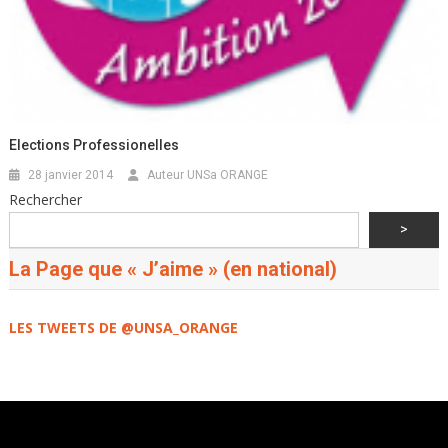
Elections Professionelles
28 janvier 2014
Auteur UNSa ORANGE
Rechercher
>
La Page que « J’aime » (en national)
LES TWEETS DE @UNSA_ORANGE