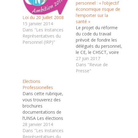
personnel : « l’objectif
économique risque de
l’emporter sur la
Loi du 20 Juillet 2008
santé »
15 janvier 2014
Le projet du réforme
Dans "Les Instances
du code du travail
Représentatives du
prévoit de fondre les
Personnel (IRP)"
délégués du personnel,
le CE, le CHSCT, voire
les délégués syndicaux,
27 juin 2017
en une instance unique.
Dans "Revue de
Les élus se méfient.
Presse"
CHSCT, DP, DS, CE,
Elections
autant de sigles
Professionelles
abscons qui pourraient
Dans cette rubrique,
disparaître : le
vous trouverez des
gouvernement, dans
brochures
sa réforme du code…
documentations de
l’UNSA Les élections
professionnelles
28 janvier 2014
préparation
Dans "Les Instances
déroulement Les
Représentatives du