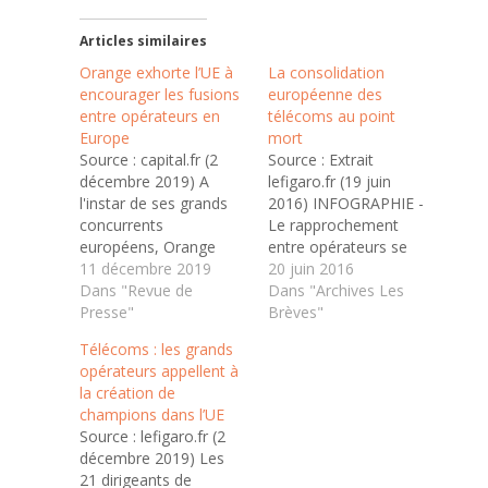
Articles similaires
Orange exhorte l’UE à
La consolidation
encourager les fusions
européenne des
entre opérateurs en
télécoms au point
Europe
mort
Source : capital.fr (2
Source : Extrait
décembre 2019) A
lefigaro.fr (19 juin
l'instar de ses grands
2016) INFOGRAPHIE -
concurrents
Le rapprochement
européens, Orange
entre opérateurs se
souhaiterait que
11 décembre 2019
heurte à Bruxelles et à
20 juin 2016
Bruxelles favorise la
Dans "Revue de
des freins politiques,
Dans "Archives Les
création de champions
Presse"
économiques ou
Brèves"
des télécoms dans
techniques. Les pays
Télécoms : les grands
l'Union européenne,
européens sont-ils
opérateurs appellent à
afin que ces derniers
voués à vivre avec
la création de
puissent faire la poids
quatre opérateurs
champions dans l’UE
face aux mastodontes
télécoms nationaux?
Source : lefigaro.fr (2
chinois et américains
Ont-ils les moyens de
décembre 2019) Les
du secteur. Alors que
faire émerger un ou
21 dirigeants de
les marchés d'actions
deux champions,