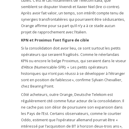
cibles. C’est le cas notamment de Telecom Italia, que
semblent se disputer Vivendi et Xavier Niel (lire ci-contre).
Après avoir fait valoir, un temps, son intérêt compte tenu de
synergies transfrontalières qui pourraient être séduisantes,
Orange affirme pour sa part qu’il n’y a à ce stade aucun
projet de rapprochement avec l’italien.
KPN et Proximus font figure de cible
Si la consolidation doit avoir lieu, ce sont surtout les petits
opérateurs qui seraient fragilisés. Comme le néerlandais
KPN ou encore le belge Proximus, qui seraient dans le viseur
d’Altice (Numericable-SFR). « Les petits opérateurs
historiques qui n’ont pas réussi à se développer à l’étranger
sont en position de faiblesse », confirme Sylvain Chevallier,
chez Bearing Point.
Côté acheteurs, outre Orange, Deutsche Telekom est
régulièrement cité comme futur acteur de la consolidation. Il
ne cache pas son désir de poursuivre son expansion dans
les Pays de l’Est. Certains observateurs, comme le courtier
Oddo, estiment que l’opérateur allemand pourrait être «
intéressé par l’acquisition de BT à horizon deux-trois ans »,