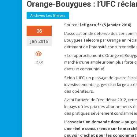
Orange-Bouygues : l’UFC récl
Archives Les Brèves
Source :
lefigaro.fr (5 janvier 2016)
06
L’association de défense des consommat
Bouygues Telecom par Orange en réclam
Jan 2016
détriment de l’intensité concurrentielle 
« Le rapprochement d’Orange et Bouygue
marché d’une ampleur bien plus forte qu
478
dans un communiqué.
Selon l’UFC, un passage de quatre à tro
investissements, gages d’un large accès
des opérateurs.
Avant l’arrivée de Free début 2012, cett
le pays où les prix des abonnements ét
des pratiques sévèrement condamnées pa
L’association demande donc « au gou
une réelle concurrence sur le march
pouvoir d’achat pour les consommat