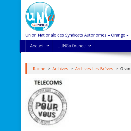
Skip
to
content
Union Nationale des Syndicats Autonomes – Orange –
Accueil
L’UNSa Orange
Racine
>
Archives
>
Archives Les Brèves
>
Oran