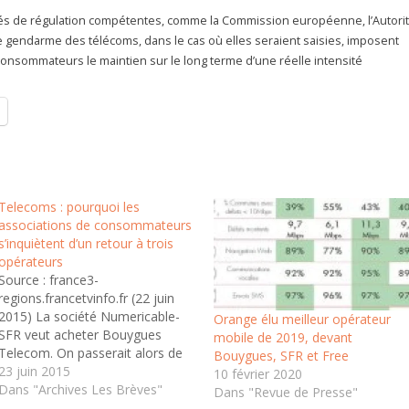
tés de régulation compétentes, comme la Commission européenne, l’Autori
 le gendarme des télécoms, dans le cas où elles seraient saisies, imposent
onsommateurs le maintien sur le long terme d’une réelle intensité
Telecoms : pourquoi les
associations de consommateurs
s’inquiètent d’un retour à trois
opérateurs
Source : france3-
regions.francetvinfo.fr (22 juin
2015) La société Numericable-
Orange élu meilleur opérateur
SFR veut acheter Bouygues
mobile de 2019, devant
Telecom. On passerait alors de
Bouygues, SFR et Free
quatre à trois opérateurs sur le
23 juin 2015
10 février 2020
marché de la téléphonie mobile
Dans "Archives Les Brèves"
Dans "Revue de Presse"
en France. Les associations de