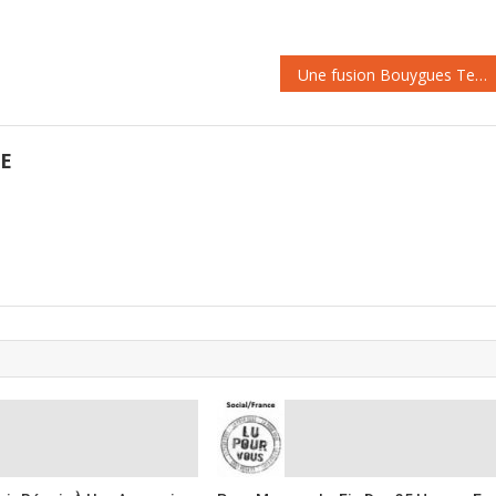
consommateurs ne cachent pas
leurs inquiétudes à ce sujet.
Passer de quatre à trois
Une fusion Bouygues Tel-Orange préserverait l’emploi
opérateurs, ça change…
GE