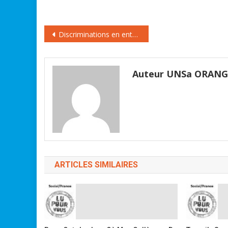
opérateurs fixe et mobile établi
par UFC-Que Choisir. Il devance
Bouygues Telecom et Free.…
Navigation
Discriminations en entreprise
de
l’article
Auteur UNSa ORAN
ARTICLES SIMILAIRES