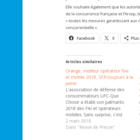
Elle souhaite également que les autori
de la concurrence française et l’Arcep,
« toutes les mesures garantissant aux c
concurrentielle ».
Facebook
X
Plus
Articles similaires
Orange, meilleur opérateur fixe
et mobile 2018, SFR toujours à la
peine
L'association de défense des
consommateurs UFC-Que
Choisir a établi son palmarès
2018 des FAI et opérateurs
mobiles. Sans surprise, c'est
l'opérateur historique qui
2 mars 2018
l'emporte. Pour la troisième
Dans "Revue de Presse"
année consécutive, Orange
arrive en tête du classement des