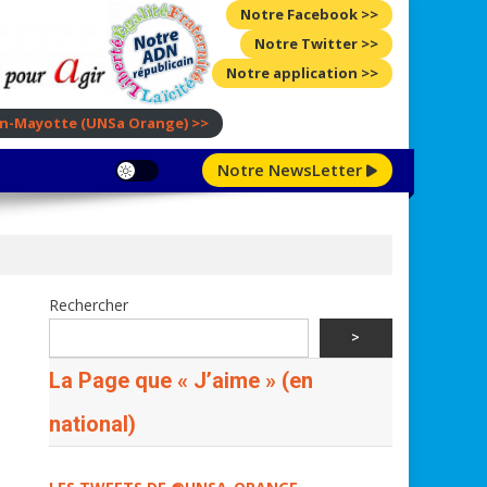
Notre Facebook >>
Notre Twitter >>
Notre application >>
ion-Mayotte
(UNSa Orange)
>>
Notre NewsLetter
Rechercher
>
La Page que « J’aime » (en
national)