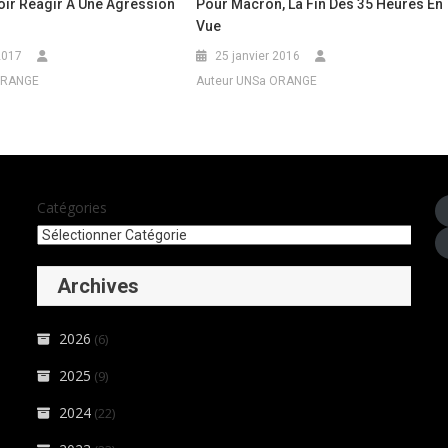
voir Réagir À Une Agression
Pour Macron, La Fin Des 35 Heures En
Vue
2017
25 janvier 2016
ORANGE
Auteur UNSa ORANGE
Catégories
Archives
2026
(6)
2025
(9)
2024
(22)