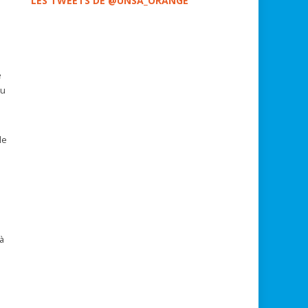
LES TWEETS DE @UNSA_ORANGE
e
au
le
s
e
à