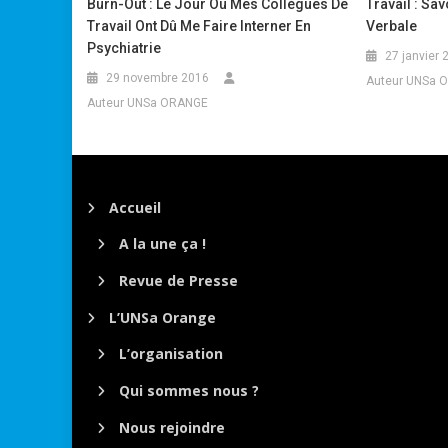
Burn-Out : Le Jour Où Mes Collègues De
Travail : Sa
Travail Ont Dû Me Faire Interner En
Verbale
Psychiatrie
27 janvier 
29 novembre 2016
Auteur UNSa 
Auteur UNSa ORANGE
Accueil
A la une ça !
Revue de Presse
L’UNSa Orange
L’organisation
Qui sommes nous ?
Nous rejoindre