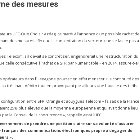
ame des mesures
eurs UFC-Que Choisir a réagi ce mardi à l’annonce d’un possible rachat d
ant des mesures afin que la concentration du secteur « ne se fasse pas 
».
s Telecom, s’il devait se concrétiser, engendrerait une restructuration du
e celle consécutive à l’achat de SFR par Numericable » en 2014, assure-t-el
is opérateurs dans l’Hexagone pourrait en effet menacer « la continuité de
 au très haut débit » tout en provoquant par ailleurs une hausse des tarifs
e configuration entre SFR, Orange et Bouygues Telecom « faisait de la Franc
aient 25% plus élevés que la moyenne européenne et qui avait donné lieu 
r le Conseil de la concurrence », rappelle ainsi l’UFC.
vernement de prendre une position claire sur sa volonté d’assurer
é français des communications électroniques propre à dégager du
eurs ».