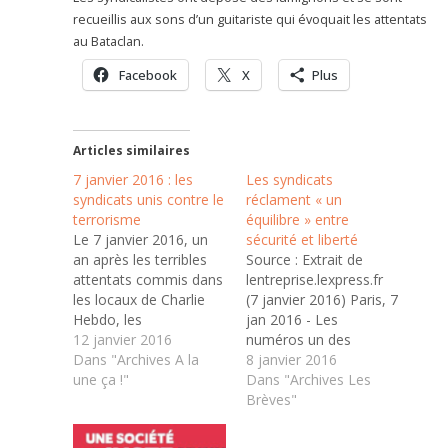
recueillis aux sons d’un guitariste qui évoquait les attentats
au Bataclan.
Facebook
X
Plus
Articles similaires
7 janvier 2016 : les
Les syndicats
syndicats unis contre le
réclament « un
terrorisme
équilibre » entre
Le 7 janvier 2016, un
sécurité et liberté
an après les terribles
Source : Extrait de
attentats commis dans
lentreprise.lexpress.fr
les locaux de Charlie
(7 janvier 2016) Paris, 7
Hebdo, les
jan 2016 - Les
organisations
12 janvier 2016
numéros un des
syndicales françaises
Dans "Archives A la
syndicats, réunis jeudi
8 janvier 2016
membres de la
une ça !"
pour rendre hommage
Dans "Archives Les
Confédération
aux victimes des
Brèves"
Européenne des
attentats terroristes,
Syndicats (CES) et Luca
ont appelé le