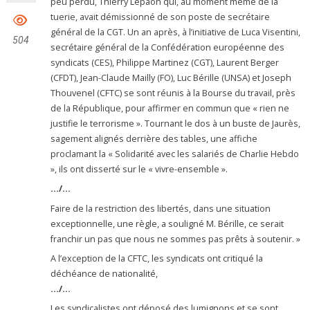
peu perdu, Thierry Lepaon qui, au moment même de la
tuerie, avait démissionné de son poste de secrétaire
général de la CGT. Un an après, à l’initiative de Luca Visentini,
504
secrétaire général de la Confédération européenne des
syndicats (CES), Philippe Martinez (CGT), Laurent Berger
(CFDT), Jean-Claude Mailly (FO), Luc Bérille (UNSA) et Joseph
Thouvenel (CFTC) se sont réunis à la Bourse du travail, près
de la République, pour affirmer en commun que « rien ne
justifie le terrorisme ». Tournant le dos à un buste de Jaurès,
sagement alignés derrière des tables, une affiche
proclamant la « Solidarité avec les salariés de Charlie Hebdo
», ils ont disserté sur le « vivre-ensemble ».
…/…
Faire de la restriction des libertés, dans une situation
exceptionnelle, une règle, a souligné M. Bérille, ce serait
franchir un pas que nous ne sommes pas prêts à soutenir. »
A l’exception de la CFTC, les syndicats ont critiqué la
déchéance de nationalité,
…/…
Les syndicalistes ont déposé des lumignons et se sont