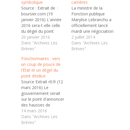
symbolique
carrières
Source : Extrait de :
La ministre de la
boursier.com (19
Fonction publique
janvier 2016) L'année
Marylise Lebranchu a
2016 sera-t-elle celle
officiellement lancé
du dégel du point
mardi une négociation
d'indice, qui sert de
20 janvier 2016
au long cours avec les
2 juillet 2014
base à la rémunération
Dans "Archives Les
syndicats de
Dans "Archives Les
des fonctionnaires ? La
Brèves"
fonctionnaires qui vise
Brèves"
ministre, Marylise
à améliorer les
Fonctionnaires : vers
Lebranchu a en tout
carrières des quelque 5
un coup de pouce de
cas exprimé ce souhait
millions d'agents. Tous
l’État et un dégel du
ce mardi au micro de
les syndicats étaient
point d’indice
RMC et de BFM Télé.
présents pour engager
Source Extrait rtl.fr (12
"J'espère…
ces discussions sur "les
mars 2016) Le
parcours
gouvernement serait
professionnels,
sur le point d'annoncer
carrières et
des hausses de
rémunérations", le…
salaires pour les
14 mars 2016
fonctionnaires selon
Dans "Archives Les
Les Échos, avec un
Brèves"
dégel du point d'indice