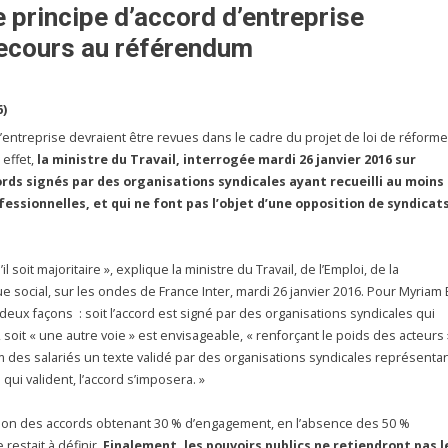
e principe d’accord d’entreprise
 recours au référendum
6)
d’entreprise devraient être revues dans le cadre du projet de loi de réforme
 effet,
la ministre du Travail, interrogée mardi 26 janvier 2016 sur
ords signés par des organisations syndicales ayant recueilli au moins
essionnelles, et qui ne font pas l’objet d’une opposition de syndicat
il soit majoritaire », explique la ministre du Travail, de l’Emploi, de la
 social, sur les ondes de France Inter, mardi 26 janvier 2016. Pour Myriam 
deux façons : soit l’accord est signé par des organisations syndicales qui
soit « une autre voie » est envisageable, « renforçant le poids des acteurs 
 des salariés un texte validé par des organisations syndicales représenta
 qui valident, l’accord s’imposera. »
dation des accords obtenant 30 % d’engagement, en l’absence des 50 %
 restait à définir.
Finalement, les pouvoirs publics ne retiendront pas l