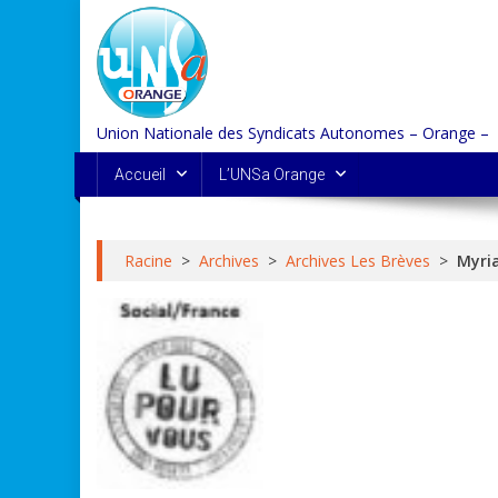
Skip
to
content
Union Nationale des Syndicats Autonomes – Orange –
Accueil
L’UNSa Orange
Racine
>
Archives
>
Archives Les Brèves
>
Myria