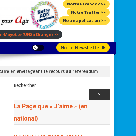
Notre Facebook >>
Notre Twitter >>
Notre application >>
ion-Mayotte
(UNSa Orange)
>>
Notre NewsLetter
itaire en envisageant le recours au référendum
Rechercher
>
La Page que « J’aime » (en
national)