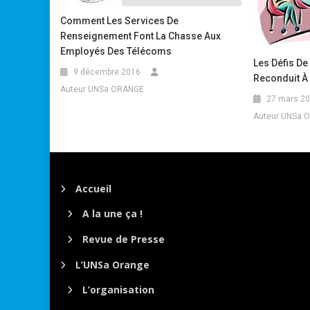
Comment Les Services De
Renseignement Font La Chasse Aux
Employés Des Télécoms
Les Défis De
9 décembre 2016
Reconduit À 
Auteur UNSa ORANGE
27 mars 2
Auteur UNSa 
Accueil
A la une ça !
Revue de Presse
L’UNSa Orange
L’organisation