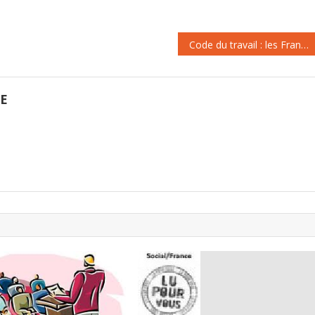
division des partenaires sociaux
nationale. L'occasion, pour les
sur le sujet. Myriam El Khomri
députés, de…
affiche un…
Code du travail : les Français veulent tout changer
GE