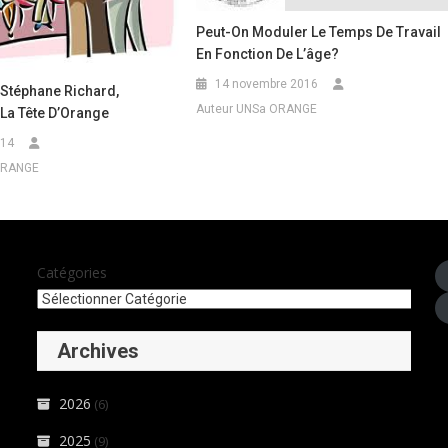
Peut-On Moduler Le Temps De Travail
En Fonction De L’âge?
14 novembre 2016
 Stéphane Richard,
Auteur UNSa ORANGE
La Tête D’Orange
014
ORANGE
Catégories
Archives
2026
(6)
2025
(9)