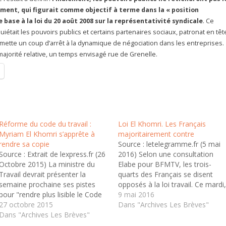
ment, qui figurait comme objectif à terme dans la « position
 base à la loi du 20 août 2008 sur la représentativité syndicale
. Ce
était les pouvoirs publics et certains partenaires sociaux, patronat en têt
a mette un coup d’arrêt à la dynamique de négociation dans les entreprises.
ajorité relative, un temps envisagé rue de Grenelle.
Réforme du code du travail :
Loi El Khomri. Les Français
Myriam El Khomri s’apprête à
majoritairement contre
rendre sa copie
Source : letelegramme.fr (5 mai
Source : Extrait de lexpress.fr (26
2016) Selon une consultation
Octobre 2015) La ministre du
Elabe pour BFMTV, les trois-
Travail devrait présenter la
quarts des Français se disent
semaine prochaine ses pistes
opposés à la loi travail. Ce mardi
pour "rendre plus lisible le Code
le texte de la loi travail, porté par
9 mai 2016
du travail". Une réforme que le
27 octobre 2015
la ministre Myriam El Khomri
Dans "Archives Les Brèves"
gouvernement entend mener
Dans "Archives Les Brèves"
commençait son marathon
tambour battant, malgré la
parlementaire à l'Assemblée