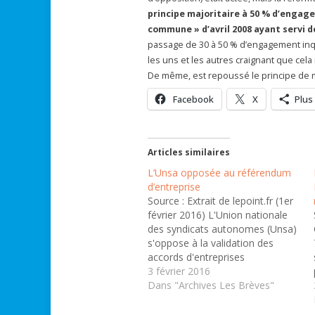
principe majoritaire à 50 % d’engage
commune » d’avril 2008 ayant servi de
passage de 30 à 50 % d’engagement inqui
les uns et les autres craignant que cel
De même, est repoussé le principe de m
Facebook
X
Plus
Articles similaires
L’Unsa opposée au référendum
d’entreprise
Source : Extrait de lepoint.fr (1er
février 2016) L'Union nationale
des syndicats autonomes (Unsa)
s'oppose à la validation des
accords d'entreprises
minoritaires par référendum.
3 février 2016
Cette possibilité souhaitée par le
Dans "Archives Les Brèves"
gouvernement introduirait une
logique « dangereuse » et «