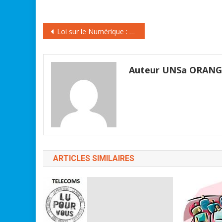
contre-productive » d' «
opposition » à la démocratie
Navigation
représentative, selon le…
Loi sur le Numérique : revenge porn, droit à l’oubli, mort numérique… Ce qui va changer
de
l’article
Auteur UNSa ORAN
ARTICLES SIMILAIRES