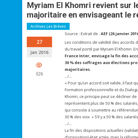
Myriam El Khomri revient sur l
majoritaire en envisageant le
Archives Les Brèves
Source : Extrait de :
AEF (26 janvier 201
27
Les conditions de validité des accords 
du travail porté par Myriam El Khomri. En
Jan 2016
France Inter, envisage la fin des acc
30 % des suffrages aux élections prof
majoritaires.
526
…/…
« Pour qu’un accord soit valide, il faut qu’
Formation professionnelle et du Dialogue
Khomri, ce principe peut se décliner de 
représentent plus de 50 % des salariés, 
qui consiste à soumettre au référendum
30 % des voix. « S’il y a 50 % des salariés
…/…
La fin des dispositions actuelles (vali
d’opposition) était actée, mais la réforme