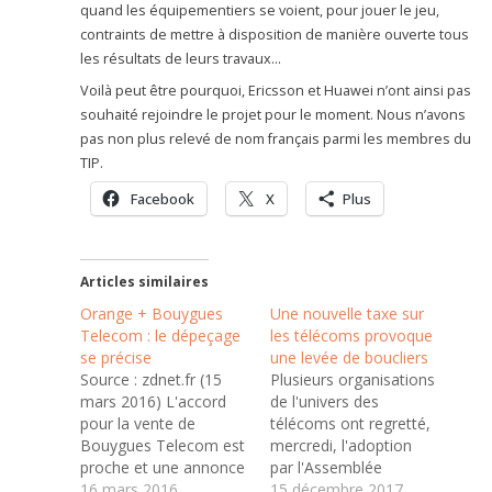
quand les équipementiers se voient, pour jouer le jeu,
contraints de mettre à disposition de manière ouverte tous
les résultats de leurs travaux…
Voilà peut être pourquoi, Ericsson et Huawei n’ont ainsi pas
souhaité rejoindre le projet pour le moment. Nous n’avons
pas non plus relevé de nom français parmi les membres du
TIP.
Facebook
X
Plus
Articles similaires
Orange + Bouygues
Une nouvelle taxe sur
Telecom : le dépeçage
les télécoms provoque
se précise
une levée de boucliers
Source : zdnet.fr (15
Plusieurs organisations
mars 2016) L'accord
de l'univers des
pour la vente de
télécoms ont regretté,
Bouygues Telecom est
mercredi, l'adoption
proche et une annonce
par l'Assemblée
pourrait avoir leu dans
16 mars 2016
nationale d'un
15 décembre 2017