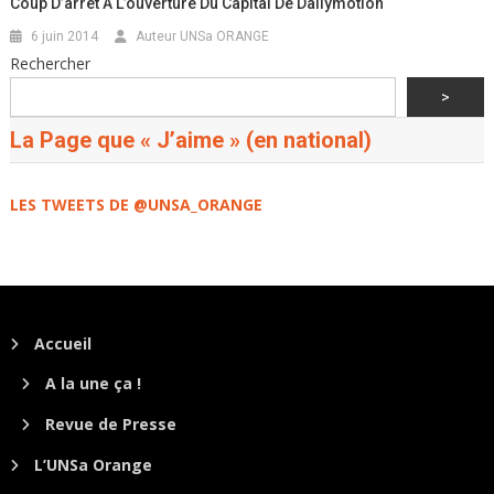
Coup D’arrêt À L’ouverture Du Capital De Dailymotion
6 juin 2014
Auteur UNSa ORANGE
Rechercher
>
La Page que « J’aime » (en national)
LES TWEETS DE @UNSA_ORANGE
Accueil
A la une ça !
Revue de Presse
L’UNSa Orange