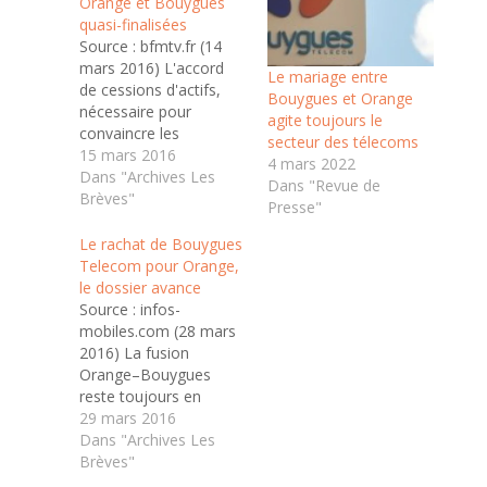
Orange et Bouygues
quasi-finalisées
Source : bfmtv.fr (14
mars 2016) L'accord
Le mariage entre
de cessions d'actifs,
Bouygues et Orange
nécessaire pour
agite toujours le
convaincre les
secteur des télecoms
autorités de la
15 mars 2016
4 mars 2022
concurrence, est "quasi
Dans "Archives Les
Dans "Revue de
bouclé" avec SFR et
Brèves"
Presse"
Free. Les discussions
entre les deux
Le rachat de Bouygues
opérateurs télécoms
Telecom pour Orange,
sont en "bonne voie".
le dossier avance
Les discussions entre
Source : infos-
Orange et Bouygues
mobiles.com (28 mars
Telecom en vue du
2016) La fusion
rachat par le numéro…
Orange–Bouygues
reste toujours en
suspens. Les débats
29 mars 2016
sur le rachat qui ont
Dans "Archives Les
débuté depuis la fin de
Brèves"
l’année 2015 se