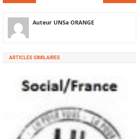
marathon
de
parlementaire à
l’article
l'Assemblée nationale.
L'occasion, pour les
Auteur UNSa ORANGE
députés, de…
ARTICLES SIMILAIRES