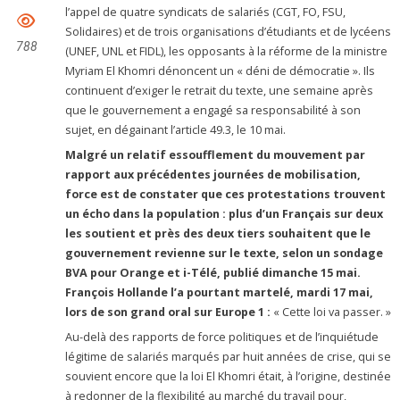
l’appel de quatre syndicats de salariés (CGT, FO, FSU,
Solidaires) et de trois organisations d’étudiants et de lycéens
788
(UNEF, UNL et FIDL), les opposants à la réforme de la ministre
Myriam El Khomri dénoncent un « déni de démocratie ». Ils
continuent d’exiger le retrait du texte, une semaine après
que le gouvernement a engagé sa responsabilité à son
sujet, en dégainant l’article 49.3, le 10 mai.
Malgré un relatif essoufflement du mouvement par
rapport aux précédentes journées de mobilisation,
force est de constater que ces protestations trouvent
un écho dans la population : plus d’un Français sur deux
les soutient et près des deux tiers souhaitent que le
gouvernement revienne sur le texte, selon un sondage
BVA pour Orange et i-Télé, publié dimanche 15 mai.
François Hollande l’a pourtant martelé, mardi 17 mai,
lors de son grand oral sur Europe 1 :
« Cette loi va passer. »
Au-delà des rapports de force politiques et de l’inquiétude
légitime de salariés marqués par huit années de crise, qui se
souvient encore que la loi El Khomri était, à l’origine, destinée
à redonner de la flexibilité au marché du travail pour,