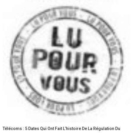
Télécoms : 5 Dates Qui Ont Fait L’histoire De La Régulation Du