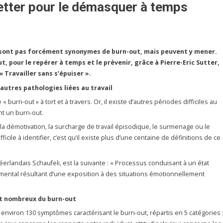
etter pour le démasquer à temps
ne sont pas forcément synonymes de burn-out, mais peuvent y mener.
 pour le repérer à temps et le prévenir, grâce à Pierre-Eric Sutter,
 Travailler sans s’épuiser ».
autres pathologies liées au travail
 burn-out » à tort et à travers. Or, il existe d’autres périodes difficiles au
nt un burn-out.
on, la démotivation, la surcharge de travail épisodique, le surmenage ou le
ficile à identifier, c’est qu’il existe plus d’une centaine de définitions de ce
erlandais Schaufeli, est la suivante : « Processus conduisant à un état
ental résultant d’une exposition à des situations émotionnellement
t nombreux du burn-out
environ 130 symptômes caractérisant le burn-out, répartis en 5 catégories 