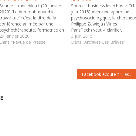
Source : francebleu.fr(20 janvier
Source : business.lesechos.fr (01
2020) 'Le burn out, quand le
juin 2015) Avec une approche
travail tue' : c’est le titre de la
psychosociologique, le chercheu
conférence animée par une
Philippe Zawieja (Mines
psychothérapeute, formatrice en
ParisTech) veut « clarifier,
entreprise. Elisabeth Dagincourt,
29 janvier 2020
parfois démythifier, voire
3 juin 2015
de St Paul lès Dax, est
Dans "Revue de Presse"
démystifier » le burn out. Cet
Dans "Archives Les Brèves"
aujourd’hui à la retraite. Dans sa
épuisement professionnel, en
vie, elle a été confrontée par son
français, objet la semaine
métier de formatrice…
dernière de débats à l’Assemblée
nationale . . Toute fatigue n’est
pas burn out Les
Facebook écoute-t-il les conversations grâce au micro des smartphones ?
psychosociologues…
GE