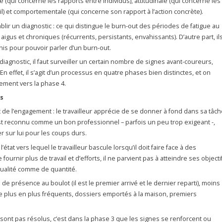
e (qui concerne les rapports entre individus), attitudinale (qui concerne les
ail) et comportementale (qui concerne son rapport à l’action concrète).
lir un diagnostic : ce qui distingue le burn-out des périodes de fatigue au
igus et chroniques (récurrents, persistants, envahissants). D’autre part, il
is pour pouvoir parler d’un burn-out.
 diagnostic, il faut surveiller un certain nombre de signes avant-coureurs,
n effet, il s’agit d’un processus en quatre phases bien distinctes, et on
sement vers la phase 4.
es
t de l’engagement : le travailleur apprécie de se donner à fond dans sa tâch
 est reconnu comme un bon professionnel – parfois un peu trop exigeant -,
r sur lui pour les coups durs.
’état vers lequel le travailleur bascule lorsqu’il doit faire face à des
ournir plus de travail et d’efforts, il ne parvient pas à atteindre ses objecti
alité comme de quantité.
de présence au boulot (il est le premier arrivé et le dernier reparti), moins
 plus en plus fréquents, dossiers emportés à la maison, premiers
sont pas résolus, c’est dans la phase 3 que les signes se renforcent ou