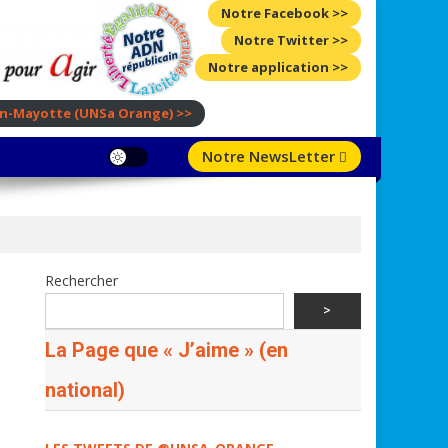
Notre Facebook >>
Notre Twitter >>
Notre application >>
ion-Mayotte
(UNSa Orange)
>>
Notre NewsLetter
Rechercher
>
La Page que « J’aime » (en
national)