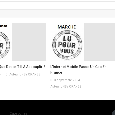
Que Reste-T-Il À Assouplir ?
L’Internet Mobile Passe Un Cap En
France
4
Auteur UNSa ORANGE
3 septembre 2014
Auteur UNSa ORANGE
Catégories