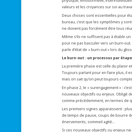
physique, émotionnelle, interindividuell
valeurs et les croyances sur soi au trav
Deux choses sont essentielles pour étab
bureau, c’est que les symptômes y sont a
ne doivent pas forcément être tous réun
Même s’ils ne suffisent pas à établir un
pour ne pas basculer vers un burn-out. E
parle d’état de « burn-out » lors du glis
Le burn-out : un processus par étap
La première phase est celle du plaisir e
Toujours partant pour en faire plus, il
mais on sait qu’on peut toujours compte
En phase 2, le « surengagement » : c’est l
nouveaux objectifs ou enjeux. Obligé de f
comme précédemment, en termes de qu
Les premiers signes apparaissent : plus 
de temps de pause, coups de bourre de
énervements, sommeil agité…
Si ces nouveaux objectifs ou enjeux ne 