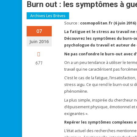
Burn out : les symptômes à gu
Archives Les Brèves
Source :
cosmopolitan.fr (6 juin 2016)
07
La fatigue et le stress au travail 
Découvrez les symptômes du burn-out,
Juin 2016
psychologue du travail et auteur de «
Ne pas confondre le burn-out avec d’
On a un peu tendance à utiliser le terme «
671
travail qui ne caractérisent pas forcéme
C’est le cas de la fatigue, l’insatisfacti
stress aigu. Ce qui rend le burn-out si dif
phénomène.
La plus simple, inspirée du chercheur né
d’épuisement physique, émotionnel et m
exigeantes ».
Repérer les symptômes complexes e
L’état actuel des recherches mentionne 