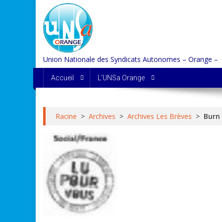
Skip
to
content
Union Nationale des Syndicats Autonomes – Orange –
Accueil
L’UNSa Orange
Racine
>
Archives
>
Archives Les Brèves
>
Burn