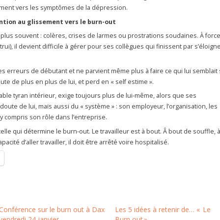
sement vers les symptômes de la dépression.
tion au glissement vers le burn-out
plus souvent : colères, crises de larmes ou prostrations soudaines. À forc
rui), il devient difficile à gérer pour ses collègues qui finissent par s’éloigne
s erreurs de débutant et ne parvient même plus à faire ce qui lui semblait 
te de plus en plus de lui, et perd en « self estime ».
table tyran intérieur, exige toujours plus de lui-même, alors que ses
doute de lui, mais aussi du « système » : son employeur, l’organisation, les
y compris son rôle dans l’entreprise.
lle qui détermine le burn-out. Le travailleur est à bout. Â bout de souffle, 
acité d’aller travailler, il doit être arrêté voire hospitalisé.
Conférence sur le burn out à Dax
Les 5 idées à retenir de… « Le
vendredi 24 janvier
Burn out »