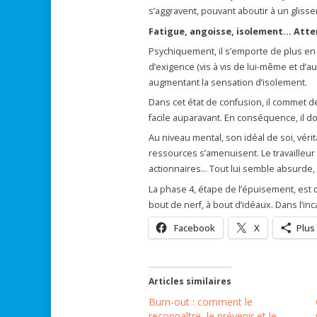
s’aggravent, pouvant aboutir à un glis
Fatigue, angoisse, isolement… Atten
Psychiquement, il s’emporte de plus en 
d’exigence (vis à vis de lui-même et d’aut
augmentant la sensation d’isolement.
Dans cet état de confusion, il commet de
facile auparavant. En conséquence, il dou
Au niveau mental, son idéal de soi, véri
ressources s’amenuisent. Le travailleur 
actionnaires… Tout lui semble absurde, 
La phase 4, étape de l’épuisement, est ce
bout de nerf, à bout d’idéaux. Dans l’incap
Facebook
X
Plus
Articles similaires
Burn-out : comment le
reconnaître, le prévenir et le