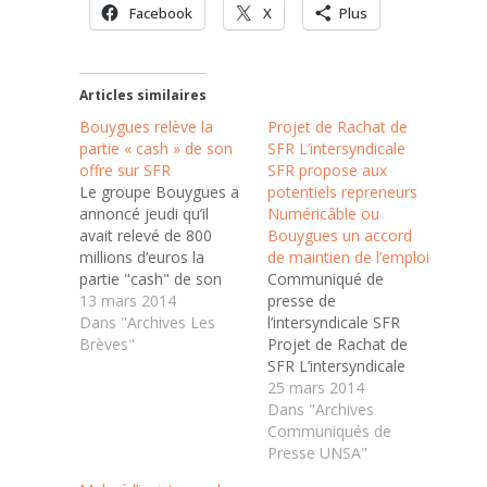
Facebook
X
Plus
Articles similaires
Bouygues relève la
Projet de Rachat de
partie « cash » de son
SFR L’intersyndicale
offre sur SFR
SFR propose aux
Le groupe Bouygues a
potentiels repreneurs
annoncé jeudi qu’il
Numéricâble ou
avait relevé de 800
Bouygues un accord
millions d’euros la
de maintien de l’emploi
partie "cash" de son
Communiqué de
offre sur SFR, la filiale
13 mars 2014
presse de
télécoms de Vivendi,
Dans "Archives Les
l’intersyndicale SFR
pour la porter à 11,3
Brèves"
Projet de Rachat de
milliards d’euros. A lire
SFR L’intersyndicale
dans : (L’Alsace) "
SFR propose aux
25 mars 2014
Bouygues relève la
potentiels repreneurs
Dans "Archives
partie "cash" de son
Numéricâble ou
Communiqués de
offre sur SFR
Bouygues un accord
Presse UNSA"
de maintien de l’emploi