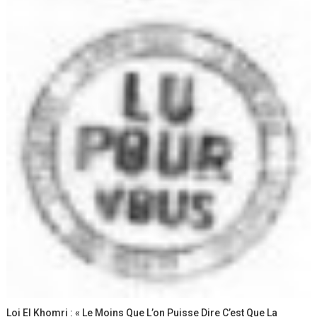
Loi El Khomri : « Le Moins Que L’on Puisse Dire C’est Que La