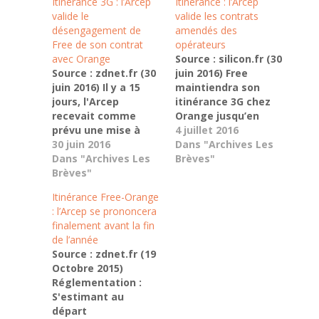
Itinérance 3G : l’Arcep
Itinérance : l’Arcep
valide le
valide les contrats
désengagement de
amendés des
Free de son contrat
opérateurs
avec Orange
Source : silicon.fr (30
Source : zdnet.fr (30
juin 2016) Free
juin 2016) Il y a 15
maintiendra son
jours, l'Arcep
itinérance 3G chez
recevait comme
Orange jusqu’en
prévu une mise à
2020. SFR et
4 juillet 2016
jour du contrat
30 juin 2016
Bouygues Telecom
Dans "Archives Les
d'itinérance 3G liant
Dans "Archives Les
sépareront leur 4G
Brèves"
Orange à Free
Brèves"
en 2018. On aurait pu
Mobile. Cette mise à
s’attendre à une
Itinérance Free-Orange
jour a un objectif
nouvelle
: l’Arcep se prononcera
clair : fixer la fin de
confrontation entre
finalement avant la fin
ce partenariat qui
le régulateur et les
de l’année
selon le régulateur
opérateurs. Il n’en
Source : zdnet.fr (19
ou encore
sera rien. Pas dans
Octobre 2015)
l'Autorité…
l’immédiat du moins.
Réglementation :
L’Arcep (Autorité
S'estimant au
de…
départ