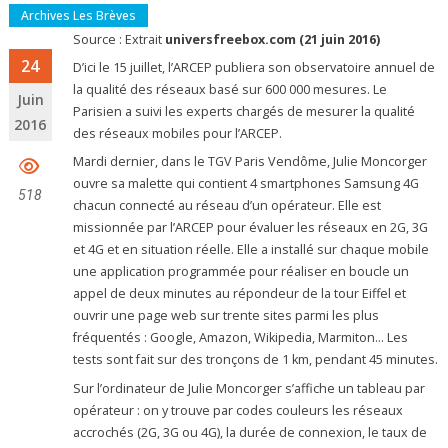
Archives Les Brèves
Source : Extrait
universfreebox.com (21 juin 2016)
24
D’ici le 15 juillet, l’ARCEP publiera son observatoire annuel de
la qualité des réseaux basé sur 600 000 mesures. Le
Juin
Parisien a suivi les experts chargés de mesurer la qualité
2016
des réseaux mobiles pour l’ARCEP.
Mardi dernier, dans le TGV Paris Vendôme, Julie Moncorger
ouvre sa malette qui contient 4 smartphones Samsung 4G
518
chacun connecté au réseau d’un opérateur. Elle est
missionnée par l’ARCEP pour évaluer les réseaux en 2G, 3G
et 4G et en situation réelle. Elle a installé sur chaque mobile
une application programmée pour réaliser en boucle un
appel de deux minutes au répondeur de la tour Eiffel et
ouvrir une page web sur trente sites parmi les plus
fréquentés : Google, Amazon, Wikipedia, Marmiton… Les
tests sont fait sur des tronçons de 1 km, pendant 45 minutes.
Sur l’ordinateur de Julie Moncorger s’affiche un tableau par
opérateur : on y trouve par codes couleurs les réseaux
accrochés (2G, 3G ou 4G), la durée de connexion, le taux de