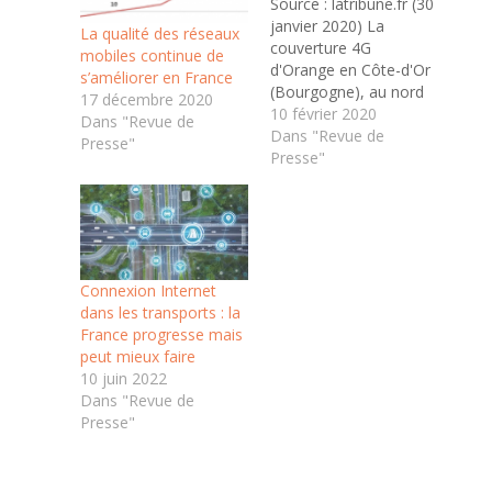
Source : latribune.fr (30
janvier 2020) La
La qualité des réseaux
couverture 4G
mobiles continue de
d'Orange en Côte-d'Or
s’améliorer en France
(Bourgogne), au nord
17 décembre 2020
de Beaune, d'après le
10 février 2020
Dans "Revue de
site « Mon réseau
Dans "Revue de
Presse"
mobile » de l'Arcep.
Presse"
(Crédits : DR) Le
régulateur des
télécoms a lancé une
consultation publique
visant à améliorer et
affiner les cartes de
Connexion Internet
couverture en 2G,…
dans les transports : la
France progresse mais
peut mieux faire
10 juin 2022
Dans "Revue de
Presse"