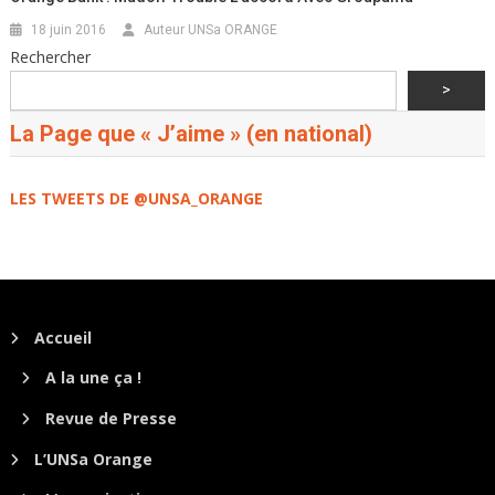
18 juin 2016
Auteur UNSa ORANGE
Rechercher
>
La Page que « J’aime » (en national)
LES TWEETS DE @UNSA_ORANGE
Accueil
A la une ça !
Revue de Presse
L’UNSa Orange