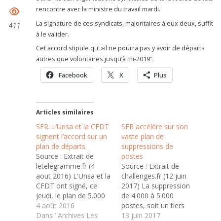
rencontre avec la ministre du travail mardi.
La signature de ces syndicats, majoritaires à eux deux, suffit
411
à le valider.
Cet accord stipule qu' »il ne pourra pas y avoir de départs
autres que volontaires jusqu’à mi-2019″.
Facebook
X
Plus
Articles similaires
SFR. L’Unsa et la CFDT
SFR accélère sur son
signent l’accord sur un
vaste plan de
plan de départs
suppressions de
Source : Extrait de
postes
letelegramme.fr (4
Source : Extrait de
aout 2016) L'Unsa et la
challenges.fr (12 juin
CFDT ont signé, ce
2017) La suppression
jeudi, le plan de 5.000
de 4.000 à 5.000
départs volontaires
4 août 2016
postes, soit un tiers
proposés par SFR.
Dans "Archives Les
des effectifs, dans le
13 juin 2017