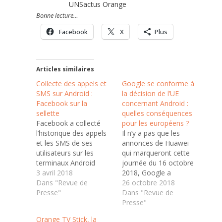
UNSactus Orange
Bonne lecture…
Facebook
X
Plus
Articles similaires
Collecte des appels et
Google se conforme à
SMS sur Android :
la décision de l’UE
Facebook sur la
concernant Android :
sellette
quelles conséquences
Facebook a collecté
pour les européens ?
l’historique des appels
Il n’y a pas que les
et les SMS de ses
annonces de Huawei
utilisateurs sur les
qui marqueront cette
terminaux Android
journée du 16 octobre
durant de nombreuses
3 avril 2018
2018, Google a
années. Depuis des
Dans "Revue de
également
26 octobre 2018
années, Facebook a
Presse"
communiqué sur sa
Dans "Revue de
collecté l’historique des
mise en conformité
Presse"
appels ainsi que les
suite à la
Orange TV Stick, la