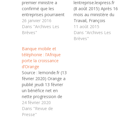
premier ministre a
lentreprise.lexpress.fr
confirmé que les
(8 août 2015) Après 16
entreprises pourraient
mois au ministère du
déroger à la limite
26 janvier 2016
Travail, François
légale du temps de
Dans "Archives Les
Rebsamen laissera à
11 août 2015
travail en cas d'accord
Brèves"
son successeur le
Dans "Archives Les
avec les syndicats Le
dossier le plus miné du
Brèves"
rapport Badinter, remis
quinquennat : un
Banque mobile et
ce lundi à Myriam El-
chômage record. De
téléphonie : l’Afrique
Khomri et au premier
son passage au
porte la croissance
ministre, constituera le
gouvernement,
d’Orange
préambule du futur
resteront une réforme
Source : lemonde.fr (13
document de…
du dialogue social,
février 2020) Orange a
mais aussi une série de
publié jeudi 13 février
couacs et polémiques.
un bénéfice net en
UN…
nette progression de
53,8 % sur l’ensemble
24 février 2020
de l’exercice 2019, à
Dans "Revue de
3 milliards d’euros,
Presse"
grâce en particulier à
de bonnes
performances en