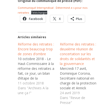
Original du communiqué de presse (PDF) :
Communiqué Intersyndical : Déterminé.e.s pour nos
retraites
Télécharger
Facebook
X
Plus
Articles similaires
Réforme des retraites :
Réforme des retraites :
Encore beaucoup trop
deuxième réunion de
de zones d’ombre
concertation sur les
10 octobre 2018 - Le
droits de solidarités et
Haut-Commissaire à la
la gouvernance
réforme des retraites a
Mercredi 17 avril,
fait, ce jour, un bilan
Dominique Corona,
d’étape de la
Secrétaire national en
concertation sur la
11 octobre 2018
charge de la protection
réforme des retraites.
Dans "Archives A la
sociale et Annick
L’UNSA qui, depuis le
une ça !"
Fayard, Conseillère
24 avril 2019
mois d’avril a participé
nationale retraite et
Dans "Revue de
à toutes les réunions
santé au travail ont
Presse"
de concertation, prend
rencontré les équipes