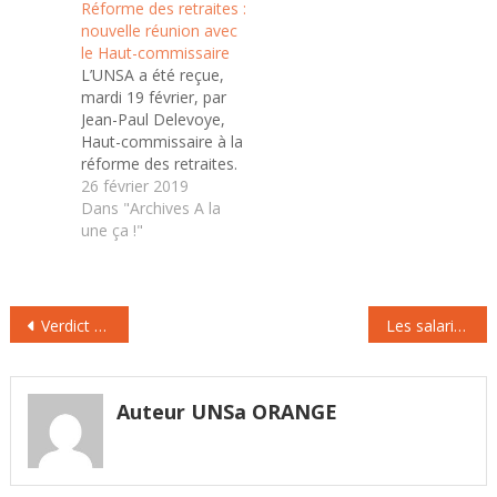
Réforme des retraites :
acte que la répartition
du Haut -commissaire
nouvelle réunion avec
restera le pilier du
en charge de la
le Haut-commissaire
nouveau…
Réforme des retraites.
L’UNSA a été reçue,
Cette réunion avait
mardi 19 février, par
pour objectif
Jean-Paul Delevoye,
d’échanger sur les
Haut-commissaire à la
droits de solidarité
réforme des retraites.
dans le…
Lors de cette
26 février 2019
discussion, a été
Dans "Archives A la
abordée la question de
une ça !"
l’indexation des
pensions dans un
hypothétique régime
Navigation
universel des retraites.
Verdict Cour d’appel procès France Telecom/Orange
Les salariés d’Orange peuvent s’absenter un an en étant rémunéré
Depuis 1990, la
de
revalorisation des
l’article
droits acquis pendant
la carrière (les salaires
Auteur UNSa ORANGE
portés au…