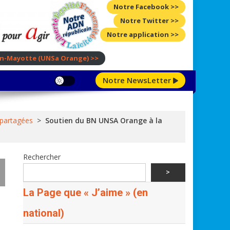
Notre Facebook >>
Notre Twitter >>
Notre application >>
ion-Mayotte
(UNSa Orange)
>>
Notre NewsLetter
 partagées
>
Soutien du BN UNSA Orange à la
Rechercher
>
La Page que « J’aime » (en
national)