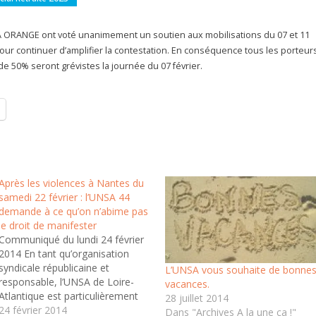
 ORANGE ont voté unanimement un soutien aux mobilisations du 07 et 11
pour continuer d’amplifier la contestation. En conséquence tous les porteur
 de 50% seront grévistes la journée du 07 février.
Après les violences à Nantes du
samedi 22 février : l’UNSA 44
demande à ce qu’on n’abime pas
le droit de manifester
Communiqué du lundi 24 février
2014 En tant qu’organisation
syndicale républicaine et
L’UNSA vous souhaite de bonne
responsable, l’UNSA de Loire-
vacances.
Atlantique est particulièrement
28 juillet 2014
attachée au droit de
24 février 2014
Dans "Archives A la une ça !"