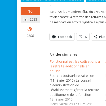
«
16
Le 01/02 les membres élus du BN UNSA
février contre la réforme des retraites 
Jan 2023
de mandats en activité syndicale à plus
9606
Facebook
X
Plus
Articles similaires
Fonctionnaires : les cotisations à
la retraite additionnelle en
hausse
Source : toutsurlaretraite.com
(11 février 2015) Le conseil
d'administration de
l'établissement gérant la retraite
additionnelle de la fonction
publique a décidé d'augmenter la
18 février 2015
valeur du point cette année et
Dans "Archives Les Brèves"