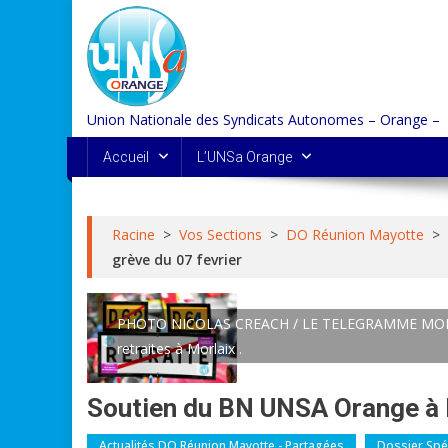
Skip
to
content
Union Nationale des Syndicats Autonomes – Orange –
Accueil
L’UNSa Orange
Racine
>
Vos Sections
>
DO Réunion Mayotte
>
grève du 07 fevrier
PHOTO NICOLAS CREACH / LE TELEGRAMME MORLAIX 
retraites à Morlaix .
Soutien du BN UNSA Orange à l
Actualités DO Réunion Mayotte - Partagées
Dossier Spéc