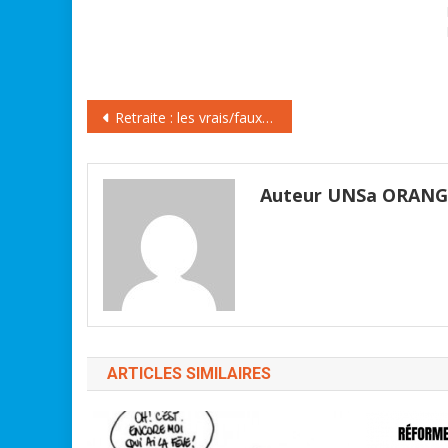
aussi l'an prochain. En outre, la
surcote intervient à 62 ans et
non plus à 60 ans. Ces mesures
visent à…
Navigation
Retraite : les vrais/faux de la réforme
de
l’article
Auteur UNSa ORAN
ARTICLES SIMILAIRES