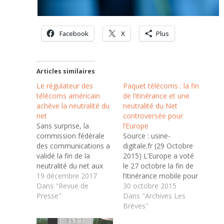
Facebook
X
Plus
Articles similaires
Le régulateur des
Paquet télécoms : la fin
télécoms américain
de l’itinérance et une
achève la neutralité du
neutralité du Net
net
controversée pour
Sans surprise, la
l’Europe
commission fédérale
Source : usine-
des communications a
digitale.fr (29 Octobre
validé la fin de la
2015) L’Europe a voté
neutralité du net aux
le 27 octobre la fin de
États-Unis. Ce vote
19 décembre 2017
l’itinérance mobile pour
ouvre la voie a un
Dans "Revue de
l’été 2017 et une
30 octobre 2015
traitement différencié
Presse"
version controversée
Dans "Archives Les
des flux transitant sur
de la neutralité du Net.
Brèves"
les réseaux des
Fin de l’itinérance