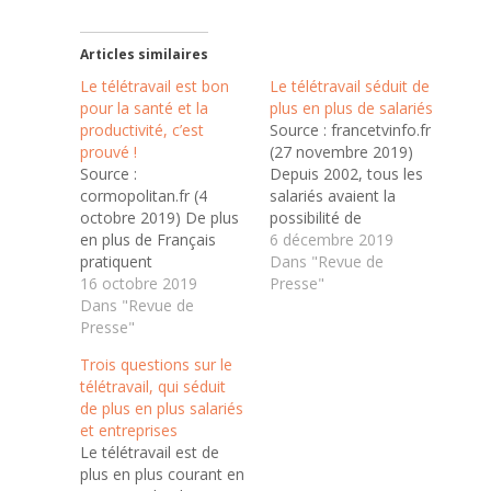
Articles similaires
Le télétravail est bon
Le télétravail séduit de
pour la santé et la
plus en plus de salariés
productivité, c’est
Source : francetvinfo.fr
prouvé !
(27 novembre 2019)
Source :
Depuis 2002, tous les
cormopolitan.fr (4
salariés avaient la
octobre 2019) De plus
possibilité de
en plus de Français
demander à travailler
6 décembre 2019
pratiquent
en télétravail. En 2017,
Dans "Revue de
régulièrement ou
16 octobre 2019
c’est devenu un droit
Presse"
occasionnellement le
Dans "Revue de
avec des règles et des
télétravail. Loin des
Presse"
obligations. Maître
clichés de l'employé qui
Fabien Kovac, avocat,
Trois questions sur le
fait autre chose chez
nous explique le
télétravail, qui séduit
lui en pyjama, travailler
fonctionnement de ce
de plus en plus salariés
de chez soi comporte
système qui a de plus
et entreprises
en fait de nombreux
en plus la…
Le télétravail est de
avantages pour le
plus en plus courant en
salarié et l'entreprise.