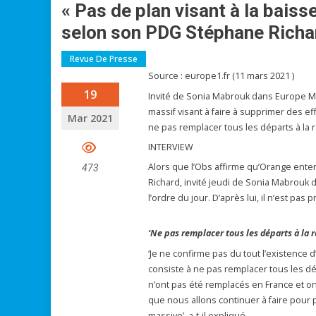
« Pas de plan visant à la baiss
selon son PDG Stéphane Richa
Revue De Presse
Source : europe1.fr (11 mars 2021 )
19
Invité de Sonia Mabrouk dans Europe Ma
massif visant à faire à supprimer des eff
Mar 2021
ne pas remplacer tous les départs à la re
INTERVIEW
Alors que l’Obs affirme qu’Orange ent
473
Richard, invité jeudi de Sonia Mabrouk 
l’ordre du jour. D’après lui, il n’est pas 
‘Ne pas remplacer tous les départs à la r
‘Je ne confirme pas du tout l’existence 
consiste à ne pas remplacer tous les dé
n’ont pas été remplacés en France et on 
que nous allons continuer à faire pour p
massive’, a-t-il expliqué.