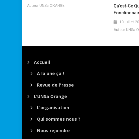
Auteur UNSa ORANGE
Qu’est-Ce Q
Fonctionnai
10 juillet 2
Auteur UNSa 
Accueil
A la une ça !
Revue de Presse
L’UNSa Orange
L’organisation
Qui sommes nous ?
Nous rejoindre