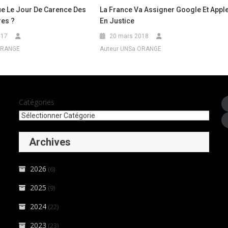
ue Le Jour De Carence Des
La France Va Assigner Google Et Appl
res ?
En Justice
017
20 mars 2018
ORANGE
Auteur UNSa ORANGE
Catégories
Archives
2026
(6)
2025
(9)
2024
(22)
2023
(23)