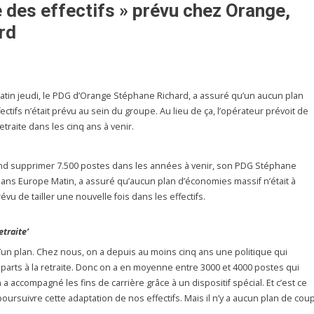
e des effectifs » prévu chez Orange,
rd
tin jeudi, le PDG d’Orange Stéphane Richard, a assuré qu’un aucun plan
ectifs n’était prévu au sein du groupe. Au lieu de ça, l’opérateur prévoit de
traite dans les cinq ans à venir.
end supprimer 7.500 postes dans les années à venir, son PDG Stéphane
dans Europe Matin, a assuré qu’aucun plan d’économies massif n’était à
prévu de tailler une nouvelle fois dans les effectifs.
etraite’
d’un plan. Chez nous, on a depuis au moins cinq ans une politique qui
parts à la retraite. Donc on a en moyenne entre 3000 et 4000 postes qui
a accompagné les fins de carrière grâce à un dispositif spécial. Et c’est ce
oursuivre cette adaptation de nos effectifs. Mais il n’y a aucun plan de cou