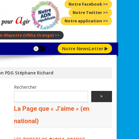
Notre Facebook >>
Notre Twitter >>
Notre application >>
ion-Mayotte
(UNSa Orange)
>>
Notre NewsLetter
 son PDG Stéphane Richard
Rechercher
>
La Page que « J’aime » (en
national)