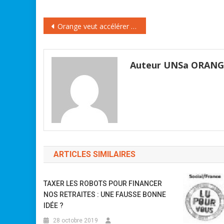
Stéphane Richard a démenti
l'existence…
Navigation
Orange veut accélérer 7500 départs à la retraite
de
l’article
Auteur UNSa ORAN
ARTICLES SIMILAIRES
TAXER LES ROBOTS POUR FINANCER
NOS RETRAITES : UNE FAUSSE BONNE
IDÉE ?
28 octobre 2019