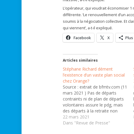
L’opérateur, qui voudrait économiser 1 m
différente. ‘Le renouvellement d’un acc
soumis à la négociation collective. Et c
qui viennent’, a-t-il expliqué.
Facebook
X
Plus
Articles similaires
Stéphane Richard dément
l’existence d’un vaste plan social
chez Orange?
Source : extrait de bfmtv.com (11
mars 2021 ) Pas de départs
contraints ni de plan de départs
volontaires assure le pdg, mais
des départs à la retraite non
remplacés. 'Je ne confirme pas
22 mars 2021
du tout l'existence d'un plan'. Sur
Dans "Revue de Presse"
Europe 1, le PDG d'Orange