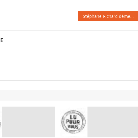
société numérique du futur. »
Vient ensuite la question…
Stéphane Richard dément l’existence d’un vaste plan social chez Orange?
GE