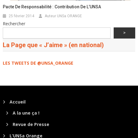
Pacte De Responsabilité : Contribution De L’UNSA
25 février 2014
Auteur UNSa ORANGE
Rechercher
>
La Page que « J’aime » (en national)
LES TWEETS DE @UNSA_ORANGE
Accueil
A la une ça !
Revue de Presse
L’UNSa Orange