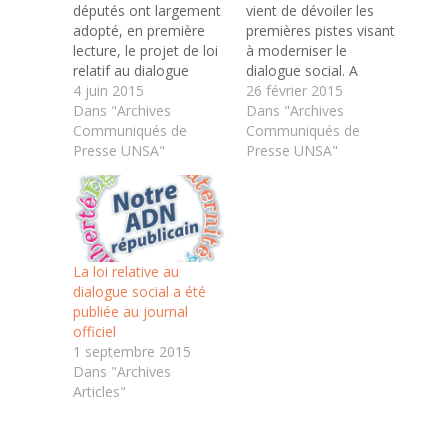
députés ont largement
vient de dévoiler les
adopté, en première
premières pistes visant
lecture, le projet de loi
à moderniser le
relatif au dialogue
dialogue social. A
social et à l’emploi.
4 juin 2015
première vue, l’UNSA
26 février 2015
L’UNSA considère que
Dans "Archives
constate qu’une partie
Dans "Archives
la loi contient des
Communiqués de
importante de ses
Communiqués de
avancées significatives
Presse UNSA"
propositions a été
Presse UNSA"
en matière de
entendue par le
représentation
gouvernement. C’est le
syndicale des salariés,
cas notamment de la
de valorisation du
représentation des
parcours des militants
salariés dans les TPE.
et d’amélioration du
Effectivement, pour
La loi relative au
dialogue social.…
l’UNSA, l’amélioration
dialogue social a été
du dialogue…
publiée au journal
officiel
1 septembre 2015
Dans "Archives
Articles"