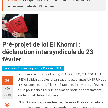
UNSA
>
Pré-projet de loi El Khomri : déclaration
intersyndicale du 23 février
Pré-projet de loi El Khomri :
déclaration intersyndicale du 23
février
Archives Communiqués De Presse UNSA
Les organisations syndicales, CFDT, CGT, FO, CFE-CGC, FSU,
UNSA Solidaires et les organisations étudiantes UNEF, UNL et
26
FIDL se sont réunies à la CGT à Montreuil ce mardi 23 février
Fév
à 18h pour échanger sur la situation sociale et notamment
2016
sur le projet de loi El Khomri.
L’ UNSA y était représentée par, Florence Dodin – Secrétaire
Générale adjointe, Vanessa Jereb -secrétaire nationale et