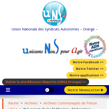
Skip
to
content
Union Nationale des Syndicats Autonomes – Orange –
Notre Facebook >>
Notre Twitter >>
Notre application >>
Visiter le site Réunion-Mayotte
(UNSa Orange)
>>
Notre NewsLetter
Racine
>
Archives
>
Archives Communiqués de Presse