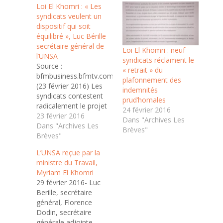
Loi El Khomri : « Les
syndicats veulent un
dispositif qui soit
équilibré », Luc Bérille
secrétaire général de
Loi El Khomri : neuf
l’UNSA
syndicats réclament le
Source :
« retrait » du
bfmbusiness.bfmtv.com
plafonnement des
(23 février 2016) Les
indemnités
syndicats contestent
prud’homales
radicalement le projet
24 février 2016
de loi El Khomri. Ils
23 février 2016
Dans "Archives Les
organisent ce jour une
Dans "Archives Les
Brèves"
réunion intersyndicale
Brèves"
pour décider d'une
L’UNSA reçue par la
action commune.
ministre du Travail,
Certaines dispositions
Myriam El Khomri
sont à faire disparaître,
29 février 2016- Luc
d'autres sont à
Berille, secrétaire
conforter, dit Luc
général, Florence
Bérille, secrétaire
Dodin, secrétaire
général de l’UNSA. Il
générale adjointe,