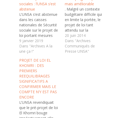
sociales : l’UNSA s’est
mais améliorable
abstenue
. Malgré un contexte
L’UNSA s’est abstenue
budgétaire difficile qui
dans les caisses
en limite la portée, le
nationales de Sécurité
projet de loi tant
sociale sur le projet de
attendu sur la
loi portant mesures
transition énergétique
20 juin 2014
d’urgence
9 janvier 2019
a été présenté,
Dans "Archives
économiques et
Dans "Archives A la
mercredi 18 juin, par
Communiqués de
sociales. Ce projet de
une ça !"
Ségolène Royal au
Presse UNSA"
loi, pris en urgence,
conseil des ministres. Il
PROJET DE LOI EL
pour répondre à la
comporte plusieurs
KHOMRI : DES
crise des gilets jaunes,
mesures dans
PREMIERS
comporte trois
différents domaines :
REEQUILIBRAGES
mesures. La première
bâtiments, transports
SIGNIFICATIFS A
concerne la
propres et qualité de
CONFIRMER MAIS LE
défiscalisation et la
l’air, économie…
COMPTE N’Y EST PAS
suppression de
ENCORE
cotisations sociales…
L’UNSA revendiquait
que le pré-projet de loi
El Khomri bouge