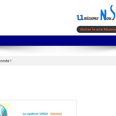
Visiter le site Réun
nnée !