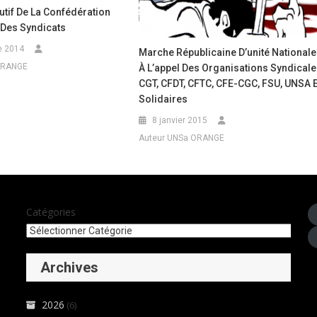
tif De La Confédération
Des Syndicats
e 2014
Marche Républicaine D’unité Nationale
ORANGE
À L’appel Des Organisations Syndical
CGT, CFDT, CFTC, CFE-CGC, FSU, UNSA E
Solidaires
8 janvier 2015
Auteur UNSa ORANGE
Catégories
Archives
2026
(6)