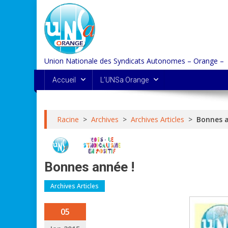
Skip
to
content
Union Nationale des Syndicats Autonomes – Orange –
Accueil
L’UNSa Orange
Racine
>
Archives
>
Archives Articles
>
Bonnes a
Bonnes année !
Archives Articles
05