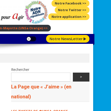
Notre Facebook >>
Notre Twitter >>
Notre application >>
ion-Mayotte
(UNSa Orange)
>>
Notre NewsLetter
Rechercher
>
La Page que « J’aime » (en
national)