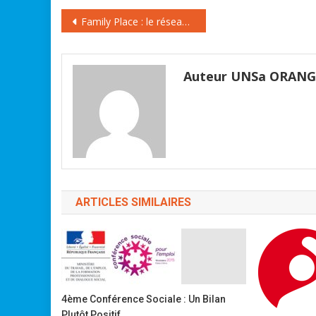
Navigation
Family Place : le réseau social de la famille par Orange
de
l’article
Auteur UNSa ORAN
ARTICLES SIMILAIRES
4ème Conférence Sociale : Un Bilan
Plutôt Positif