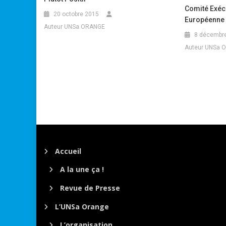
Comité Exécu
20 octobre 2015
Européenne 
Auteur UNSa ORANGE
8 décembr
Auteur UNSa 
Accueil
A la une ça !
Revue de Presse
L’UNSa Orange
L’organisation