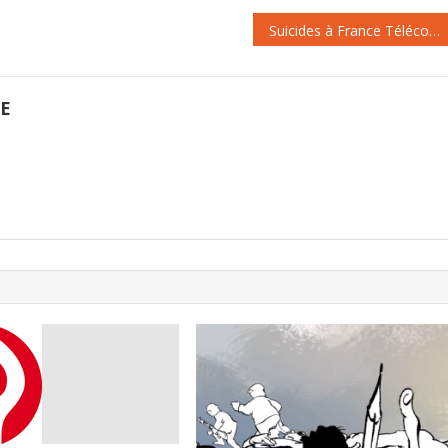
Suicides à France Télécom : enquête close, mais dégâts irréversibles
GE