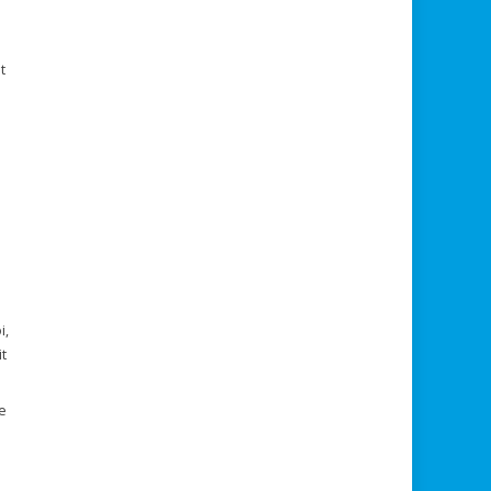
t
i,
it
de