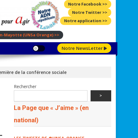
Notre Facebook >>
Notre Twitter >>
Notre application >>
ion-Mayotte
(UNSa Orange)
>>
Notre NewsLetter
emière de la conférence sociale
Rechercher
>
La Page que « J’aime » (en
national)
-