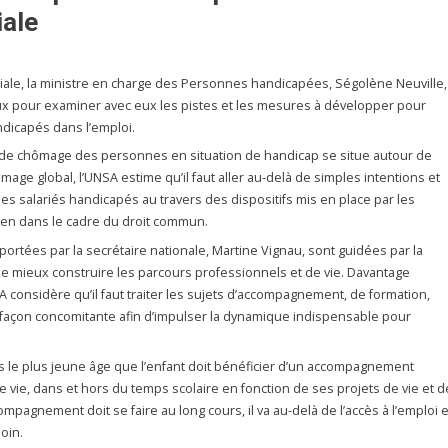
iale
iale, la ministre en charge des Personnes handicapées, Ségolène Neuville,
ciaux pour examiner avec eux les pistes et les mesures à développer pour
andicapés dans l’emploi.
 de chômage des personnes en situation de handicap se situe autour de
age global, l’UNSA estime qu’il faut aller au-delà de simples intentions et
s salariés handicapés au travers des dispositifs mis en place par les
bien dans le cadre du droit commun.
 portées par la secrétaire nationale, Martine Vignau, sont guidées par la
 de mieux construire les parcours professionnels et de vie. Davantage
A considère qu’il faut traiter les sujets d’accompagnement, de formation,
e façon concomitante afin d’impulser la dynamique indispensable pour
 le plus jeune âge que l’enfant doit bénéficier d’un accompagnement
e vie, dans et hors du temps scolaire en fonction de ses projets de vie et d
compagnement doit se faire au long cours, il va au-delà de l’accès à l’emploi e
oin.