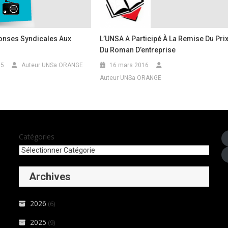
onses Syndicales Aux
L’UNSA A Participé À La Remise Du Pri
Du Roman D’entreprise
15
Auteur UNSa ORANGE
16 mars 2016
Auteur UNSa ORANGE
Catégories
Archives
2026
(6)
2025
(9)