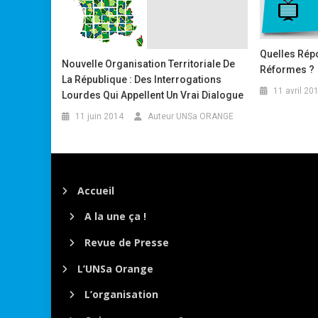
Quelles Rép
Nouvelle Organisation Territoriale De
Réformes ?
La République : Des Interrogations
11 avril 20
Lourdes Qui Appellent Un Vrai Dialogue
11 juin 2014
Auteur UNSa ORANGE
Accueil
A la une ça !
Revue de Presse
L’UNSa Orange
L’organisation