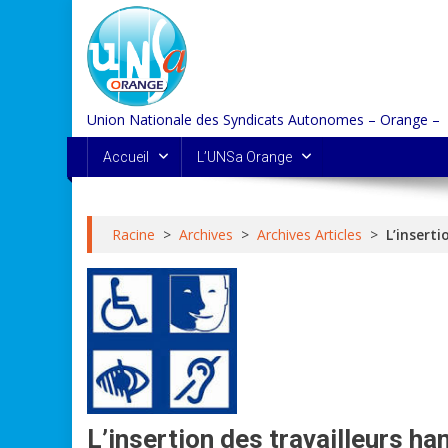
Skip
to
content
Union Nationale des Syndicats Autonomes – Orange –
Accueil
L’UNSa Orange
Racine
>
Archives
>
Archives Articles
>
L’insert
L’insertion des travailleurs ha