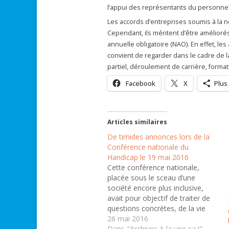
l’appui des représentants du personne
Les accords d’entreprises soumis à la n
Cependant, ils méritent d’être amélioré
annuelle obligatoire (NAO). En effet, les 
convient de regarder dans le cadre de la
partiel, déroulement de carrière, forma
Facebook
X
Plus
Articles similaires
De timides annonces lors de la
Conférence nationale du
Handicap le 19 mai 2016
Cette conférence nationale,
placée sous le sceau d’une
société encore plus inclusive,
avait pour objectif de traiter de
questions concrètes, de la vie
quotidienne des personnes en
26 mai 2016
situation de handicap :
Dans "Archives A la une ça !"