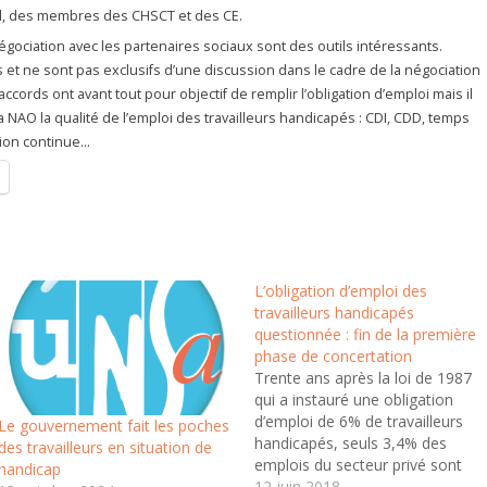
l, des membres des CHSCT et des CE.
égociation avec les partenaires sociaux sont des outils intéressants.
s et ne sont pas exclusifs d’une discussion dans le cadre de la négociation
accords ont avant tout pour objectif de remplir l’obligation d’emploi mais il
 NAO la qualité de l’emploi des travailleurs handicapés : CDI, CDD, temps
tion continue…
L’obligation d’emploi des
travailleurs handicapés
questionnée : fin de la première
phase de concertation
Trente ans après la loi de 1987
qui a instauré une obligation
d’emploi de 6% de travailleurs
Le gouvernement fait les poches
handicapés, seuls 3,4% des
des travailleurs en situation de
emplois du secteur privé sont
handicap
occupés par des travailleurs
12 juin 2018