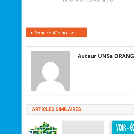
l’éducation tout le long de la vie,
le logement et l’emploi.
L’occasion a été donnée à
Martine Vignau, secrétaire…
Navigation
3ème conférence sociale : L’UNSA atteint ses objectifs
de
l’article
Auteur UNSa ORAN
ARTICLES SIMILAIRES